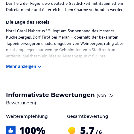
Das Herz der Region, wo deutsche Gastlichkeit mit italienischem
Dolcefarniente und österreichischem Charme verbunden werden.
Die Lage des Hotels
Hotel Garni Hubertus *** liegt am Sonnenhang des Meraner
Küchelberges, Dorf Tirol bei Meran – oberhalb der bekannten
Tappeinerwegpromenade, umgeben von Weinbergen, ruhig aber
nicht abgelegen, nur wenige Gehminuten vom Stadtzentrum
entfernt, gleichsam ein idealer Ausgangspunkt für Ihre
Wanderungen und Erkundungstouren im Burggrafenamt.
Mehr anzeigen
Erleben Sie den herrlichen Panoramablick über das ganze Etschtal
und die umliegende Bergwelt, und erfreuen Sie sich an Ihrem
Urlaub in Dorf Tirol bei Meran.
Informativste Bewertungen
(von
122
Zimmer / Unterbringung im Hotel
Bewertungen)
Alle unsere Zimmer werden 2015 einer Generalrenovierung und
Komplettsanierung unterzogen!
Weiterempfehlung
Gesamtbewertung
Zimmertyp: PANORAMA
100
%
5,7
geräumiges Doppelzimmer mit Südbalkon mit Blick auf Meran ,
/ 6
Schreibtisch, Dusche,Safe,Radio,Telefon und SAT-TV