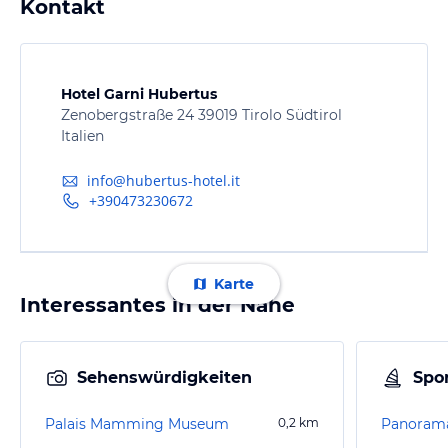
Kontakt
Hotel Garni Hubertus
Zenobergstraße 24 39019 Tirolo Südtirol
Italien
info@hubertus-hotel.it
+390473230672
Karte
Interessantes in der Nähe
Sehenswürdigkeiten
Spor
Palais Mamming Museum
0,2
km
Panoram