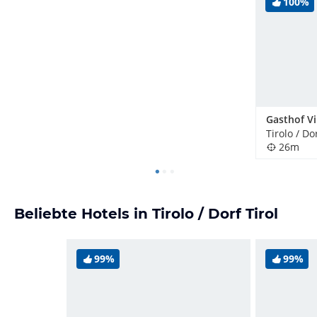
100%
Gasthof Vi
Tirolo / Dor
26m
Beliebte Hotels in Tirolo / Dorf Tirol
99%
99%