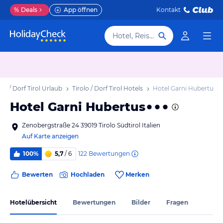
%
Deals
App öffnen
Kontakt
Hotel, Reiseziel
olo / Dorf Tirol Urlaub
Tirolo / Dorf Tirol Hotels
Hotel Garni Hubertus
Hotel Garni Hubertus
Zenobergstraße 24 39019 Tirolo Südtirol Italien
Auf Karte anzeigen
122
Bewertungen
100%
5,7
/ 6
Bewerten
Hochladen
Merken
Hotelübersicht
Bewertungen
Bilder
Fragen