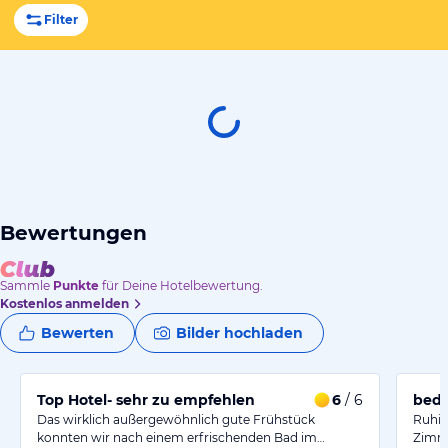
Filter
Bewertungen
Sammle
Punkte
für Deine Hotelbewertung.
Kostenlos anmelden
Bewerten
Bilder hochladen
Top Hotel- sehr zu empfehlen
6
/ 6
bede
Das wirklich außergewöhnlich gute Frühstück
Ruhig
konnten wir nach einem erfrischenden Bad im…
Zimme