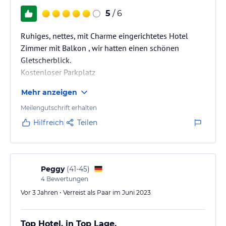
- Doppelzimmer Panorama / Exklusive werden gegen einen
5
/ 6
Aufpreis auch als
Einzellzimmer vermietet.
Ruhiges, nettes, mit Charme eingerichtetes Hotel
- Benutzung des beheizten Swimmingpools mit
Jetstream,Liegewiese und Parkplatz.
Zimmer mit Balkon , wir hatten einen schönen
- Wireless-LAN kostenfrei in allen Zimmern, Reception sowie Bar-
Gletscherblick.
und Gartenbereich.
Kostenloser Parkplatz
- Regelmäßige Busverbindungen.
Mehr anzeigen
Hinweis:
Allgemeine und unverbindliche
Meilengutschrift erhalten
Hoteliers-/Veranstalter-/Kataloginformationen. Alle Angaben
ohne Gewähr und ohne Prüfung durch HolidayCheck. Bitte
Hilfreich
Teilen
lies vor der Buchung die verbindlichen
Angebotsdetails
des
jeweiligen Veranstalters.
Peggy
(
41-45
)
4
Bewertungen
Vor 3 Jahren • Verreist als Paar im Juni 2023
Top Hotel, in Top Lage.