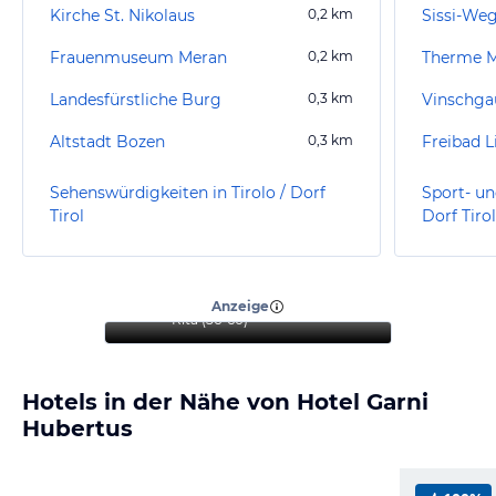
Kirche St. Nikolaus
0,2
km
Sissi-Weg
Frauenmuseum Meran
0,2
km
Therme 
Landesfürstliche Burg
0,3
km
Vinschg
Altstadt Bozen
0,3
km
Freibad 
Sehenswürdigkeiten in Tirolo / Dorf
Sport- un
Tirol
Dorf Tirol
“
Wir waren rundum
zufrieden.
”
Anzeige
Rita
(
56-60
)
Hotels in der Nähe von Hotel Garni
Hubertus