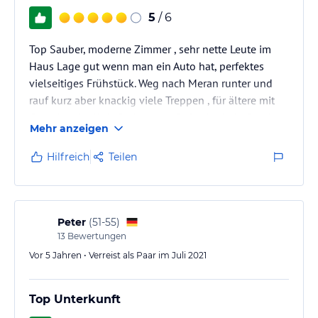
5
/ 6
Top Sauber, moderne Zimmer , sehr nette Leute im
Haus Lage gut wenn man ein Auto hat, perfektes
vielseitiges Frühstück. Weg nach Meran runter und
rauf kurz aber knackig viele Treppen , für ältere mit
Gelenk, oder Knie Problem zu Fuß schwierig. Das ist
Mehr anzeigen
das einzige Manko, dafür ist der Blick von oben auf
Meran super 👍
Hilfreich
Teilen
Peter
(
51-55
)
13
Bewertungen
Vor 5 Jahren • Verreist als Paar im Juli 2021
Top Unterkunft