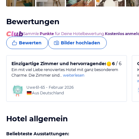
Bewertungen
Sammle
Punkte
für Deine Hotelbewertung.
Kostenlos anmel
Bewerten
Bilder hochladen
Einzigartige Zimmer und hervorragendes Frühstück
6
/ 6
Ein mit viel Liebe renoviertes Hotel mit ganz besonderem
Charme. Die Zimmer sind…
weiterlesen
Uwe
61-65
•
Februar 2026
Aus Deutschland
Hotel allgemein
Beliebteste Ausstattungen: