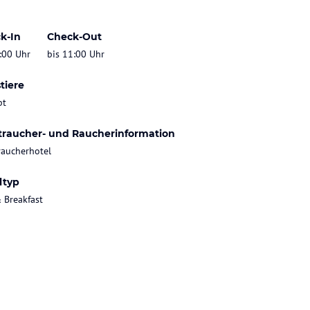
k-In
Check-Out
:00 Uhr
bis 11:00 Uhr
tiere
bt
traucher- und Raucherinformation
raucherhotel
ltyp
 Breakfast