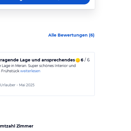
Alle Bewertungen (
6
)
rragende Lage und ansprechendes Ambiente in Meran
6
/ 6
Für einen S
e Lage in Meran. Super schönes Interior und
Es war für uns
s Frühstück
weiterlesen
Zentrumsnah u
Maria
7
Urlauber
•
Mai 2025
Aus
mtzahl Zimmer