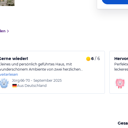
den
Gerne wieder!
6
/ 6
Hervo
Kleines und persönlich geführtes Haus, mit
Perfekt
wunderschönem Ambiente von zwei herzlichen…
leckere
weiterlesen
Jörg
66-70
•
September 2025
Aus Deutschland
Gesa