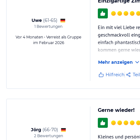
Einzigartige Z
Uwe
(
61-65
)
1
Bewertungen
Ein mit viel Liebe 
geschmackvoll einge
Vor 4 Monaten • Verreist als Gruppe
einfach phantastis
im Februar 2026
kommen gerne wied
Mehr anzeigen
Hilfreich
Tei
Gerne wieder!
Jörg
(
66-70
)
2
Bewertungen
Kleines und persön