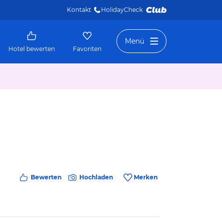
Kontakt
HolidayCheck 
Menü
Hotel bewerten
Favoriten
Bewerten
Hochladen
Merken