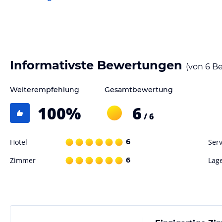
Lieblingssendungen auf dem Flachbild-Sat-TV. Jedes Zimmer verfügt 
Pflegeprodukten, einem Bidet und einer Dusche. Einige Unterkünfte b
mit herrlichem Blick auf die Stadt oder die umliegenden Berge.
Gastronomie im Hotel
Das Steinach Townhouse Meran bietet Ihnen ein kontinentales Frühstü
Informativste Bewertungen
(von
6
Be
Genießen Sie eine Vielzahl von köstlichen Speisen und Getränken in 
Erkunden Sie die lokale Küche und lassen Sie sich von den kulinaris
Weiterempfehlung
Gesamtbewertung
Sport und Unterhaltung
100
%
6
/ 6
Die Umgebung des Steinach Townhouse Meran bietet zahlreiche Möglic
wandern, skifahren oder radfahren und erkunden Sie die atemberau
aktiven Tag können Sie im Garten des Bed & Breakfasts entspannen 
Hotel
6
Serv
Gästen plaudern.
Zimmer
6
Lag
Hinweis:
Verfasst von HolidayCheck mit Hilfe von KI. Alle Angaben 
verbindlichen
Angebotsdetails
des jeweiligen Veranstalters.