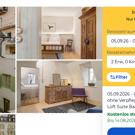
Nur 
Reisezeitrau
05.09.26 - 
Reiseteilneh
2 Erw, 0 Kin
von Booking Südtirol
Filter
05.09.2026 - 
ohne Verpfl
Loft Suite B
Kostenlos st
Bis 14.08.202
von Booking Südtirol