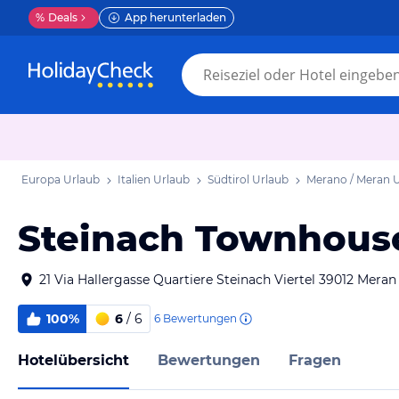
%
Deals
App herunterladen
Europa Urlaub
Italien Urlaub
Südtirol Urlaub
Merano / Meran 
Steinach Townhous
21 Via Hallergasse Quartiere Steinach Viertel 39012 Meran 
100%
6
/ 6
6
Bewertungen
Hotelübersicht
Bewertungen
Fragen