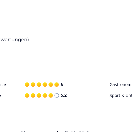
über ein eigenes Badezimmer mit kostenfreien
ieten zudem eine Terrasse oder einen Balkon
ck, um gestärkt in den Tag zu starten.
wertungen)
den umliegenden Restaurants und Cafés.
chen Highlights der Region verwöhnen.
hkeiten für Outdoor-Aktivitäten. Gehen Sie
bende Landschaft der Umgebung. Nach einem
oder in der Gemeinschaftslounge mit anderen
ice
6
Gastronom
e
5,2
Sport & Un
ohne Gewähr. Bitte lies vor der Buchung die