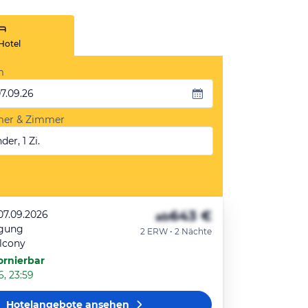
Hotel
m
07.09.26
mer & Zimmer
der, 1 Zi.
643 €
07.09.2026
ab
egung
2 ERW • 2 Nächte
alcony
ornierbar
6, 23:59
Hotelangebote
ansehen