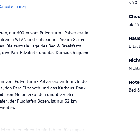
< 50
Ausstattung
Chec
ab 15
ran, nur 600 m vom Pulverturm - Polveriera in
Haus
tenfreiem WLAN und entspannen Sie im Garten
n. Die zentrale Lage des Bed & Breakfasts
Erlau
a, den Parc Elizabeth und das Kurhaus bequem
Nich
Nicht
m vom Pulverturm - Polveriera entfernt. In der
Hote
a, den Parc Elizabeth und das Kurhaus. Dank
Bed &
adt von Meran erkunden und die vielen
fen, der Flughafen Bozen, ist nur 32 km
 werden.
bieten Ihnen einen komfortablen Rückzugsort
zbereich und genießen Sie Ihre