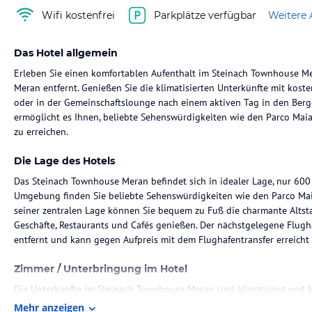
Wifi kostenfrei
Parkplätze verfügbar
Weitere 
Das Hotel allgemein
Erleben Sie einen komfortablen Aufenthalt im Steinach Townhouse Me
Meran entfernt. Genießen Sie die klimatisierten Unterkünfte mit kos
oder in der Gemeinschaftslounge nach einem aktiven Tag in den Berge
ermöglicht es Ihnen, beliebte Sehenswürdigkeiten wie den Parco Mai
zu erreichen.
Die Lage des Hotels
Das Steinach Townhouse Meran befindet sich in idealer Lage, nur 600 
Umgebung finden Sie beliebte Sehenswürdigkeiten wie den Parco Mai
seiner zentralen Lage können Sie bequem zu Fuß die charmante Altst
Geschäfte, Restaurants und Cafés genießen. Der nächstgelegene Flugha
entfernt und kann gegen Aufpreis mit dem Flughafentransfer erreicht
Zimmer / Unterbringung im Hotel
Die Unterkünfte im Steinach Townhouse Meran sind klimatisiert und 
nach einem ereignisreichen Tag. Entspannen Sie in Ihrem eigenen Sit
Mehr anzeigen