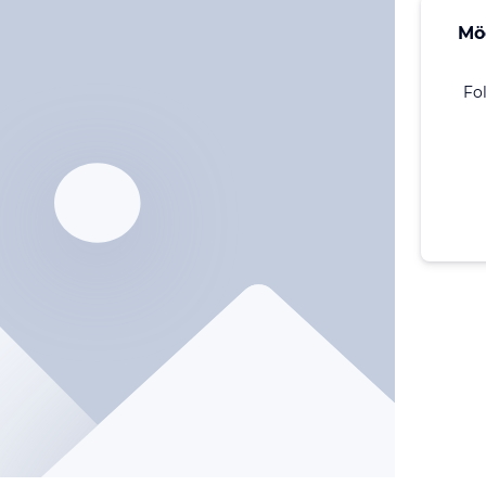
Mö
Fo