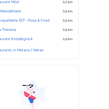
aurant Mösl
0,5
km
 Wandelhalle
0,6
km
inqueSette 357 - Pizza & Food
0,6
km
a Theresia
0,6
km
aurant Knödelglück
0,6
km
aurants in Merano / Meran