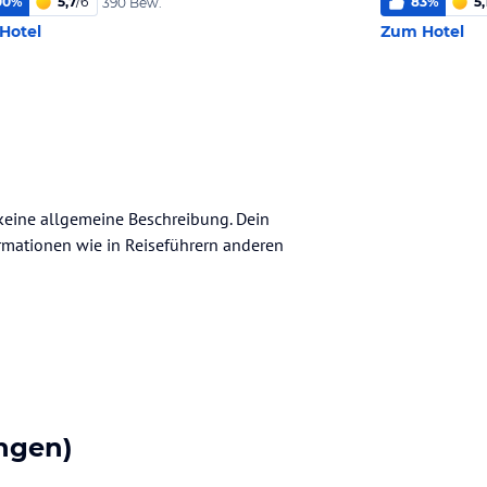
00
%
5,7
/
6
83
%
5,
390 Bew.
Hotel
Zum Hotel
h keine allgemeine Beschreibung. Dein
nformationen wie in Reiseführern anderen
ngen)