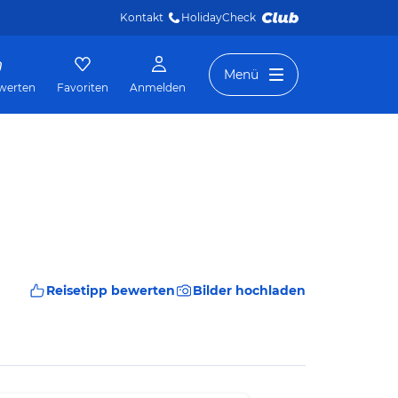
Kontakt
HolidayCheck 
Menü
werten
Favoriten
Anmelden
Reisetipp bewerten
Bilder hochladen