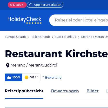
%
Deals
App herunterladen
Europa Urlaub
Italien Urlaub
Südtirol Urlaub
Merano / Meran Ur
Restaurant Kirchste
Merano / Meran/Südtirol
100%
5,8
/ 6
1 Bewertung
Reisetippübersicht
Bewertungen
Bilder