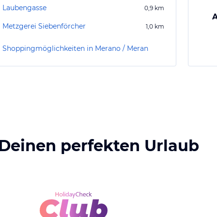
Laubengasse
0,9
km
A
Metzgerei Siebenförcher
1,0
km
Shoppingmöglichkeiten in Merano / Meran
 Deinen perfekten Urlaub