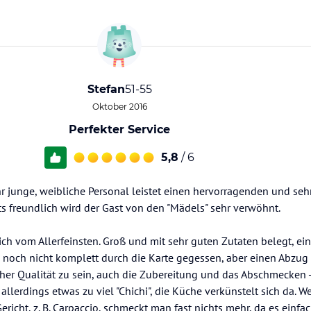
Stefan
51-55
Oktober 2016
Perfekter Service
5,8
/ 6
hr junge, weibliche Personal leistet einen hervorragenden und s
ets freundlich wird der Gast von den "Mädels" sehr verwöhnt.
ich vom Allerfeinsten. Groß und mit sehr guten Zutaten belegt, ei
 noch nicht komplett durch die Karte gegessen, aber einen Abzug 
her Qualität zu sein, auch die Zubereitung und das Abschmecken -
llerdings etwas zu viel "Chichi", die Küche verkünstelt sich da. W
richt, z. B. Carpaccio, schmeckt man fast nichts mehr, da es einfa