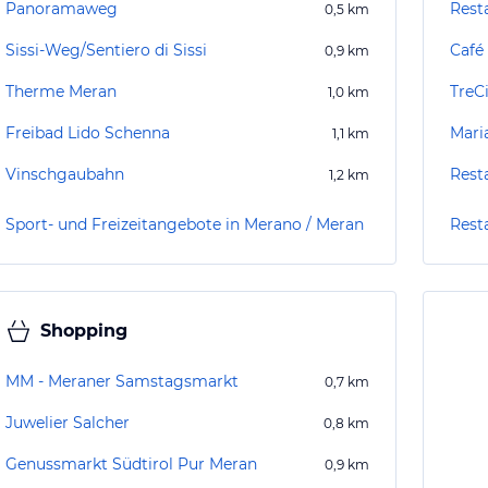
Panoramaweg
Rest
0,5
km
Sissi-Weg/Sentiero di Sissi
Café
0,9
km
Therme Meran
TreC
1,0
km
Freibad Lido Schenna
Mari
1,1
km
Vinschgaubahn
Rest
1,2
km
Sport- und Freizeitangebote in Merano / Meran
Rest
Shopping
MM - Meraner Samstagsmarkt
0,7
km
Juwelier Salcher
0,8
km
Genussmarkt Südtirol Pur Meran
0,9
km