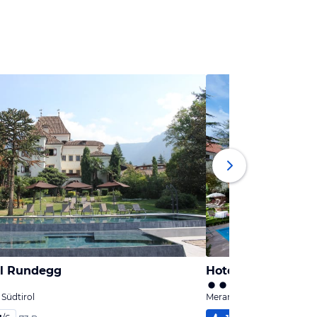
el Rundegg
Hotel Aster
Südtirol
Merano / Meran, Südtirol