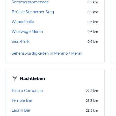
Sommerpromenade
0,5
km
Brücke Steinerner Steg
0,5
km
Wandelhalle
0,6
km
Waalwege Meran
0,6
km
Sissi-Park
0,6
km
Sehenswürdigkeiten in Merano / Meran
Nachtleben
Teatro Comunale
22,3
km
Temple Bar
23,3
km
Laurin Bar
23,5
km