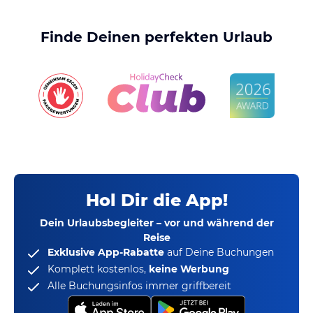
Finde Deinen perfekten Urlaub
Hol Dir die App!
Dein Urlaubsbegleiter – vor und während der
Reise
Exklusive App-Rabatte
auf Deine Buchungen
Komplett kostenlos,
keine Werbung
Alle Buchungsinfos immer griffbereit