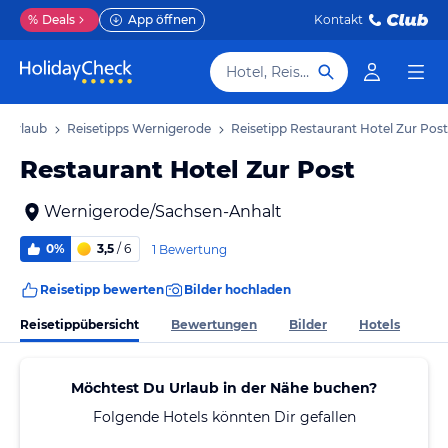
%
Deals
App öffnen
Kontakt
Hotel, Reiseziel
 Urlaub
Reisetipps Wernigerode
Reisetipp Restaurant Hotel Zur Post
Restaurant Hotel Zur Post
Wernigerode/Sachsen-Anhalt
0%
3,5
/ 6
1 Bewertung
Reisetipp bewerten
Bilder hochladen
Reisetippübersicht
Bewertungen
Bilder
Hotels
Möchtest Du Urlaub in der Nähe buchen?
Folgende Hotels könnten Dir gefallen