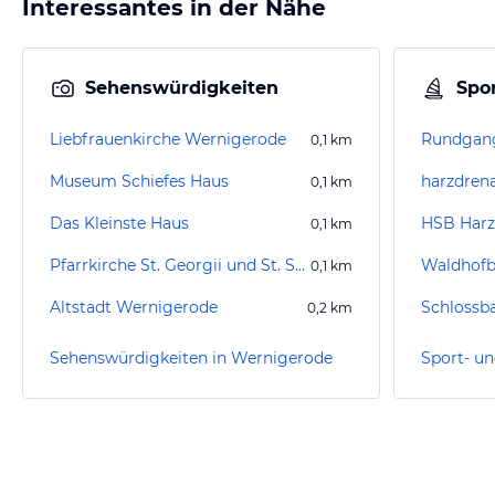
Interessantes in der Nähe
Sehenswürdigkeiten
Spor
Liebfrauenkirche Wernigerode
0,1
km
Museum Schiefes Haus
harzdren
0,1
km
Das Kleinste Haus
HSB Harz
0,1
km
Pfarrkirche St. Georgii und St. Sylvestri
Waldhof
0,1
km
Altstadt Wernigerode
Schlossb
0,2
km
Sehenswürdigkeiten in Wernigerode