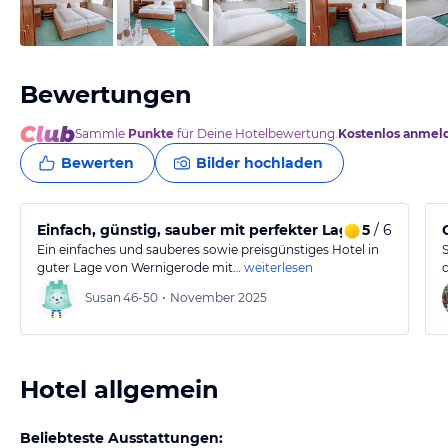
vom Hotelier, April 2025
Bewertungen
Sammle
Punkte
für Deine Hotelbewertung.
Kostenlos anmel
Bewerten
Bilder hochladen
Einfach, günstig, sauber mit perfekter Lage
5
/ 6
Ein einfaches und sauberes sowie preisgünstiges Hotel in
guter Lage von Wernigerode mit…
weiterlesen
Susan
46-50
•
November 2025
Hotel allgemein
Beliebteste Ausstattungen: