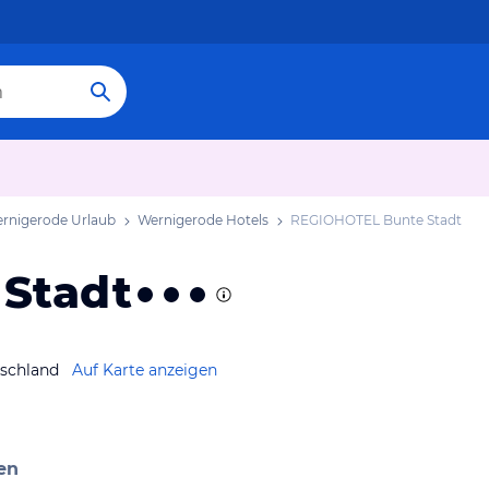
rnigerode Urlaub
Wernigerode Hotels
REGIOHOTEL Bunte Stadt
Stadt
tschland
Auf Karte anzeigen
en