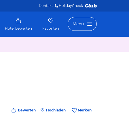
Kontakt
HolidayCheck 
Menü
Hotel bewerten
Favoriten
Bewerten
Hochladen
Merken