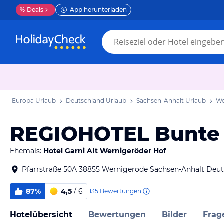
%
Deals
App herunterladen
Europa Urlaub
Deutschland Urlaub
Sachsen-Anhalt Urlaub
We
REGIOHOTEL Bunte 
Ehemals:
Hotel Garni Alt Wernigeröder Hof
Pfarrstraße 50A 38855 Wernigerode Sachsen-Anhalt Deu
87%
4,5
/ 6
135
Bewertungen
Hotelübersicht
Bewertungen
Bilder
Frag