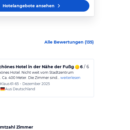
Hotelangebote
ansehen
Alle Bewertungen (
135
)
e
chönes Hotel in der Nähe der Fußgängerzone mit sehr gute
6
/ 6
Gutes Hotel
hönes Hotel. Nicht weit vom Stadtzentrum
Das Hotel ist 
t. Ca. 400 Meter. Die Zimmer sind…
weiterlesen
etwas in die 
Klaus
61-65
•
Dezember 2025
Joach
Aus Deutschland
Aus
mtzahl Zimmer