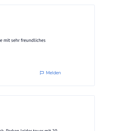
e mit sehr freundliches
Melden
k, Parken leider teuer mit 20