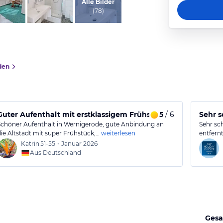
vom Hotelier, April 2025
Alle Bilder
(
78
)
den
Guter Aufenthalt mit erstklassigem Frühstück in Wernigerod
5
/ 6
Sehr s
Schöner Aufenthalt in Wernigerode, gute Anbindung an
Sehr sc
die Altstadt mit super Frühstück,…
weiterlesen
entfern
Katrin
51-55
•
Januar 2026
Aus Deutschland
Gesa