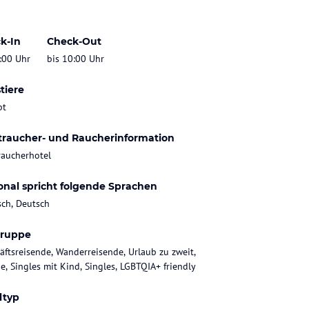
k-In
Check-Out
:00 Uhr
bis 10:00 Uhr
tiere
bt
traucher- und Raucherinformation
raucherhotel
onal spricht folgende Sprachen
sch, Deutsch
gruppe
äftsreisende, Wanderreisende, Urlaub zu zweit,
ie, Singles mit Kind, Singles, LGBTQIA+ friendly
ltyp