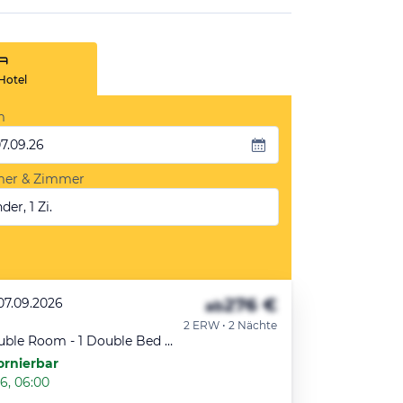
Hotel
m
07.09.26
mer & Zimmer
der, 1 Zi.
276 €
07.09.2026
ab
2 ERW • 2 Nächte
Standard Double Room - 1 Double Bed And 1 Twin Sofa Bed
ornierbar
6, 06:00