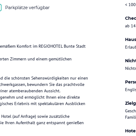
< 100
Parkplätze verfügbar
Chec
ab 14
Haus
itgemäßem Komfort im REGIOHOTEL Bunte Stadt
Erlau
vierten Zimmern und einem gemütlichen
Nich
Nicht
ind die schönsten Sehenswürdigkeiten nur einen
Pers
achwerkgassen, bewundern Sie das prachtvolle
Engli
einer atemberaubenden Aussicht.
genehm und ermöglicht Ihnen eine direkte
Ziel
isches Erlebnis mit spektakulären Ausblicken
Gesch
Hotel (auf Anfrage) sowie zusätzliche
Famil
Sie Ihren Aufenthalt ganz entspannt genießen
Hote