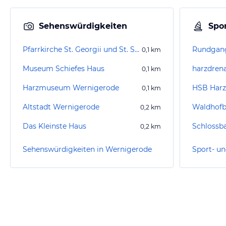
Sehenswürdigkeiten
Spor
Pfarrkirche St. Georgii und St. Sylvestri
0,1
km
Museum Schiefes Haus
harzdren
0,1
km
Harzmuseum Wernigerode
HSB Harz
0,1
km
Altstadt Wernigerode
Waldhof
0,2
km
Das Kleinste Haus
Schlossb
0,2
km
Sehenswürdigkeiten in Wernigerode