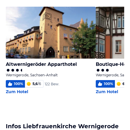
Altwernigeröder Apparthotel
Boutique-Hote
Wernigerode, Sachsen-Anhalt
Wernigerode, Sach
100
%
5,6
/
6
100
%
6,0
/
122 Bew.
Zum Hotel
Zum Hotel
Infos Liebfrauenkirche Wernigerode