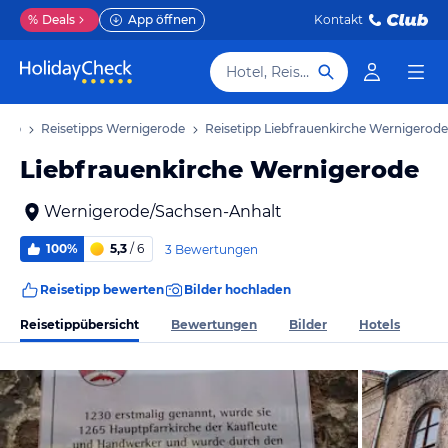
%
Deals
App öffnen
Kontakt
Hotel, Reiseziel
laub
Reisetipps Wernigerode
Reisetipp Liebfrauenkirche Wernigerode
Liebfrauenkirche Wernigerode
Wernigerode/Sachsen-Anhalt
100%
5,3
/ 6
3 Bewertungen
Reisetipp bewerten
Bilder hochladen
Reisetippübersicht
Bewertungen
Bilder
Hotels