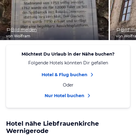
Bild melden
Bild m
von Wolfram
von Wolfr
Möchtest Du Urlaub in der Nähe buchen?
Folgende Hotels könnten Dir gefallen
Hotel & Flug buchen
Oder
Nur Hotel buchen
Hotel nähe Liebfrauenkirche
Wernigerode