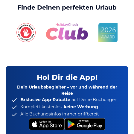
Finde Deinen perfekten Urlaub
Hol Dir die App!
Dein Urlaubsbegleiter – vor und während der
Reise
Exklusive App-Rabatte
auf Deine Buchungen
Komplett kostenlos,
keine Werbung
Alle Buchungsinfos immer griffbereit