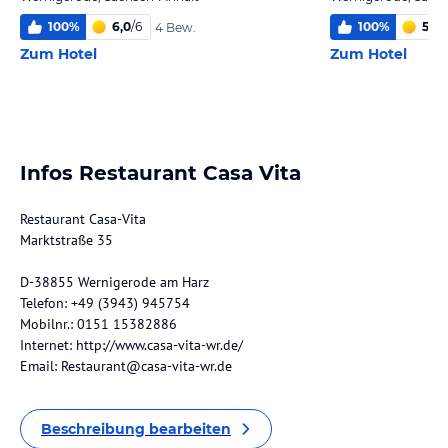
100
%
6,0
/
6
100
%
5,5
/
4 Bew.
Zum Hotel
Zum Hotel
Infos Restaurant Casa Vita
Restaurant Casa-Vita
Marktstraße 35
D-38855 Wernigerode am Harz
Telefon: +49 (3943) 945754
Mobilnr.: 0151 15382886
Internet: http://www.casa-vita-wr.de/
Email: Restaurant@casa-vita-wr.de
Beschreibung bearbeiten