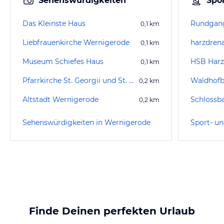
Sehenswürdigkeiten
Spor
Das Kleinste Haus
0,1
km
Liebfrauenkirche Wernigerode
harzdren
0,1
km
Museum Schiefes Haus
HSB Harz
0,1
km
Pfarrkirche St. Georgii und St. Sylvestri
Waldhof
0,2
km
Altstadt Wernigerode
Schlossb
0,2
km
Sehenswürdigkeiten in Wernigerode
Finde Deinen perfekten Urlaub