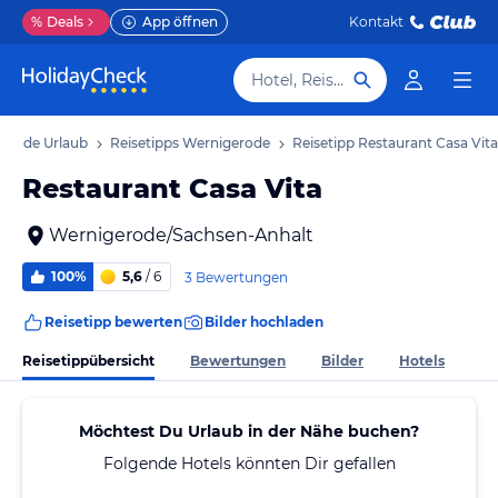
%
Deals
App öffnen
Kontakt
Hotel, Reiseziel
erode Urlaub
Reisetipps Wernigerode
Reisetipp Restaurant Casa Vita
Restaurant Casa Vita
Wernigerode/Sachsen-Anhalt
100%
5,6
/ 6
3 Bewertungen
Reisetipp bewerten
Bilder hochladen
Reisetippübersicht
Bewertungen
Bilder
Hotels
Möchtest Du Urlaub in der Nähe buchen?
Folgende Hotels könnten Dir gefallen