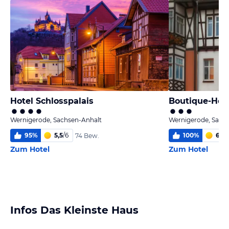
Hotel Schlosspalais
Boutique-Hote
Wernigerode, Sachsen-Anhalt
Wernigerode, Sach
95
%
5,5
/
6
100
%
6,0
/
74 Bew.
Zum Hotel
Zum Hotel
Infos Das Kleinste Haus