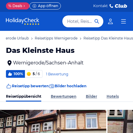
%
Deals
App öffnen
Kontakt
Hotel, Reiseziel
nigerode Urlaub
Reisetipps Wernigerode
Reisetipp Das Kleinste Haus
Das Kleinste Haus
Wernigerode/Sachsen-Anhalt
100%
5
/ 6
1 Bewertung
Reisetipp bewerten
Bilder hochladen
Reisetippübersicht
Bewertungen
Bilder
Hotels