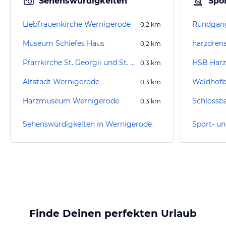
Sehenswürdigkeiten
Spor
Liebfrauenkirche Wernigerode
0,2
km
Museum Schiefes Haus
harzdren
0,2
km
Pfarrkirche St. Georgii und St. Sylvestri
HSB Harz
0,3
km
Altstadt Wernigerode
Waldhof
0,3
km
Harzmuseum Wernigerode
Schlossb
0,3
km
Sehenswürdigkeiten in Wernigerode
Finde Deinen perfekten Urlaub