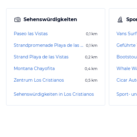
Sehenswürdigkeiten
Spor
Paseo las Vistas
Vans Surf
0,1
km
Strandpromenade Playa de las Americas
0,1
km
Strand Playa de las Vistas
Bootstour
0,2
km
Montana Chayofita
Whale Wa
0,4
km
Zentrum Los Cristianos
0,5
km
Sehenswürdigkeiten in Los Cristianos