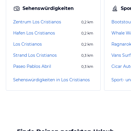
Sehenswürdigkeiten
Spor
Zentrum Los Cristianos
Bootstour
0,2
km
Hafen Los Cristianos
Whale Wa
0,2
km
Los Cristianos
0,2
km
Strand Los Cristianos
Vans Surf
0,3
km
Paseo Pablos Abril
0,3
km
Sehenswürdigkeiten in Los Cristianos