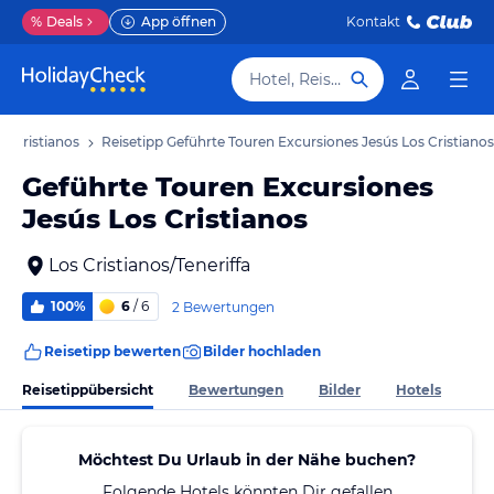
%
Deals
App öffnen
Kontakt
Hotel, Reiseziel
os Cristianos
Reisetipp Geführte Touren Excursiones Jesús Los Cristianos
Geführte Touren Excursiones
Jesús Los Cristianos
Los Cristianos/Teneriffa
100%
6
/ 6
2 Bewertungen
Reisetipp bewerten
Bilder hochladen
Reisetippübersicht
Bewertungen
Bilder
Hotels
Möchtest Du Urlaub in der Nähe buchen?
Folgende Hotels könnten Dir gefallen