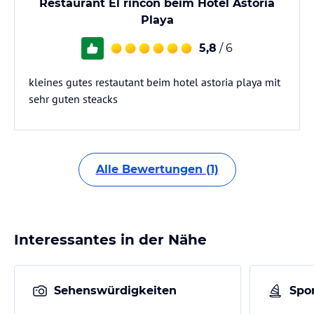
Restaurant El rincon beim Hotel Astoria
Playa
5,8
/ 6
kleines gutes restautant beim hotel astoria playa mit
sehr guten steacks
Alle Bewertungen (1)
Interessantes in der Nähe
Sehenswürdigkeiten
Spor