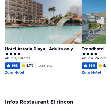
Hotel Astoria Playa - Adults only
Trendhotel Al
Alcudia, Mallorca
Alcudia, Mallorca
98
%
5,7
/
6
99
%
5,7
/
6
2.200 Bew.
Zum Hotel
Zum Hotel
Infos Restaurant El rincon