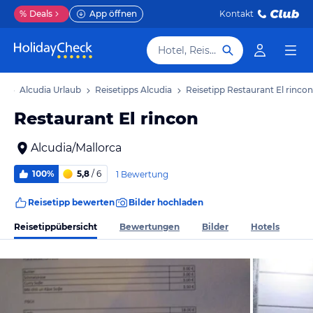
%
Deals
App öffnen
Kontakt
Hotel, Reiseziel
ub
Alcudia Urlaub
Reisetipps Alcudia
Reisetipp Restaurant El rincon
Restaurant El rincon
Alcudia/Mallorca
100%
5,8
/ 6
1 Bewertung
Reisetipp bewerten
Bilder hochladen
Reisetippübersicht
Bewertungen
Bilder
Hotels