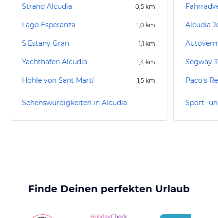
Strand Alcudia
0,5
km
Lago Esperanza
Alcudia J
1,0
km
S'Estany Gran
1,1
km
Yachthafen Alcudia
Segway T
1,4
km
Höhle von Sant Martí
Paco's Re
1,5
km
Sehenswürdigkeiten in Alcudia
Sport- un
Finde Deinen perfekten Urlaub