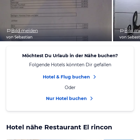
Bild melden
Bild m
von Sebastian
von Sebast
Möchtest Du Urlaub in der Nähe buchen?
Folgende Hotels könnten Dir gefallen
Hotel & Flug buchen
Oder
Nur Hotel buchen
Hotel nähe Restaurant El rincon