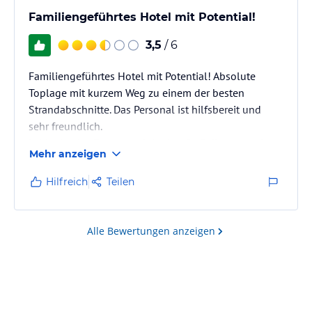
Familiengeführtes Hotel mit Potential!
3,5
/ 6
Familiengeführtes Hotel mit Potential! Absolute
Toplage mit kurzem Weg zu einem der besten
Strandabschnitte. Das Personal ist hilfsbereit und
sehr freundlich.
Leider ist das Essen nur Mittelmaß - Beilagen und
Mehr anzeigen
Speißen sind meistens lauwarm bis kalt, die frisch
gemachten Fleischsorten und Fisch dauern zu lange
Hilfreich
Teilen
und leider gibt es außer diesen nur wenig und
einfallslosen Fisch und Fleisch. Es gibt beim
Abendessen besser Brötchen als zum Frühstück was
Alle Bewertungen anzeigen
ich schon grenzwertig finde. Das Dessert ist
spartanisch, Zu den…