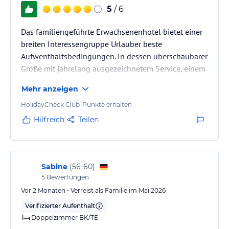
5
/ 6
Das familiengeführte Erwachsenenhotel bietet einer
breiten Interessengruppe Urlauber beste
Aufwenthaltsbedingungen. In dessen überschaubarer
Größe mit jahrelang ausgezeichnetem Service, einem
5*****-Verpflegungsangebot, diversen
Mehr anzeigen
Sportangeboten, 2 Pools, jeweils mit Balinesischen
Betten, gepflegten Zimmern mit funktionalen
HolidayCheck Club-Punkte erhalten
Einrichtungen, angenehmste
Hilfreich
Teilen
Aufenthaltsbedingungen.
Etwas negativ, das Gastroangebot eines Pools
(KIMERA KLUB) mit täglicher DJ-Unterhaltung wird ab
2027 nicht mehr wie bisher im Hotelangebot…
Sabine
(
56-60
)
5
Bewertungen
Vor 2 Monaten • Verreist als Familie im Mai 2026
Verifizierter Aufenthalt
Doppelzimmer BK/TE