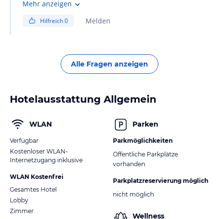
Verfügung. Außerdem finden Sie dort auch Conditioner,
Mehr anzeigen
Flüssigseife für die Hände sowie Bodylotion. Ein Föhn
Melden
Hilfreich
0
ist ebenfalls vorhanden.
Alle Fragen anzeigen
Hotelausstattung Allgemein
WLAN
Parken
Verfügbar
Parkmöglichkeiten
Kostenloser WLAN-
Öffentliche Parkplätze
Internetzugang inklusive
vorhanden
WLAN Kostenfrei
Parkplatzreservierung möglich
Gesamtes Hotel
nicht möglich
Lobby
Zimmer
Wellness