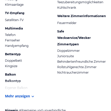
Teezubereitungsmöglichkeiten
Klimaanlage
Kühlschrank
TV-Empfang
Weitere Zimmerinformationen
Satelliten-TV
Feuermelder
Multimedia
Safe
Telefon
Weckservice/Wecker
Fernseher
Zimmertypen
Handyempfang
Doppelzimmer
Bettentyp
Juniorsuite
Doppelbett
Behindertenfreundliche Zimmer
Kingsize
Rollstuhlgerechte Zimmer
Nichtraucherzimmer
Balkon
Balkontyp
Eigener Balkon
Mehr anzeigen
Hinweis:
Allgemeine und unverbindliche