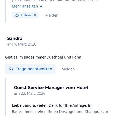
Jahren möglich. Für weitere Informationen oder
Mehr anzeigen
individuelle Anfragen kontaktieren Sie bitte:
Melden
Hilfreich
0
booking@hotelastoriaplaya.com
Sandra
am
7. März 2026
Frage beantworten
Melden
Guest Service Manager
vom Hotel
am
22. März 2026
Liebe Sandra, vielen Dank für Ihre Anfrage. Im
Badezimmer stehen Ihnen Duschgel und Shampoo zur