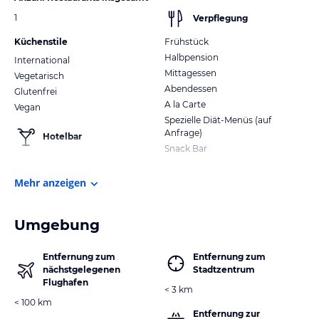
1
Verpflegung
Küchenstile
Frühstück
Halbpension
International
Mittagessen
Vegetarisch
Abendessen
Glutenfrei
A la Carte
Vegan
Spezielle Diät-Menüs (auf
Anfrage)
Hotelbar
Snack Bar
Mehr anzeigen
Umgebung
Entfernung zum
Entfernung zum
nächstgelegenen
Stadtzentrum
Flughafen
< 3 km
< 100 km
Entfernung zur