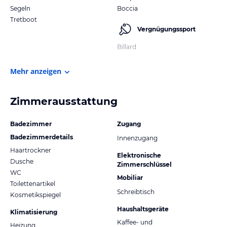
Segeln
Boccia
Tretboot
Vergnügungssport
Billard
Mehr anzeigen
Zimmerausstattung
Badezimmer
Zugang
Badezimmerdetails
Innenzugang
Haartrockner
Elektronische
Dusche
Zimmerschlüssel
WC
Mobiliar
Toilettenartikel
Schreibtisch
Kosmetikspiegel
Haushaltsgeräte
Klimatisierung
Kaffee- und
Heizung