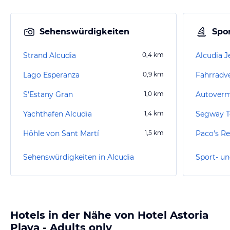
Sehenswürdigkeiten
Spor
Strand Alcudia
0,4
km
Alcudia J
Lago Esperanza
0,9
km
S'Estany Gran
1,0
km
Yachthafen Alcudia
1,4
km
Segway T
Höhle von Sant Martí
1,5
km
Paco's Re
Sehenswürdigkeiten in Alcudia
Sport- un
Hotels in der Nähe von Hotel Astoria
Playa - Adults only