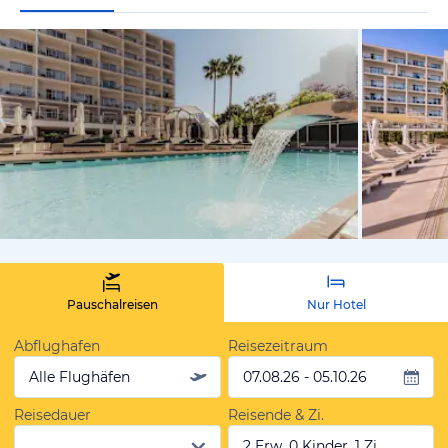
vom Hotelie
Pauschalreisen
Nur Hotel
Abflughafen
Reisezeitraum
Alle Flughäfen
07.08.26 - 05.10.26
Reisedauer
Reisende & Zi.
2 Erw, 0 Kinder, 1 Zi.