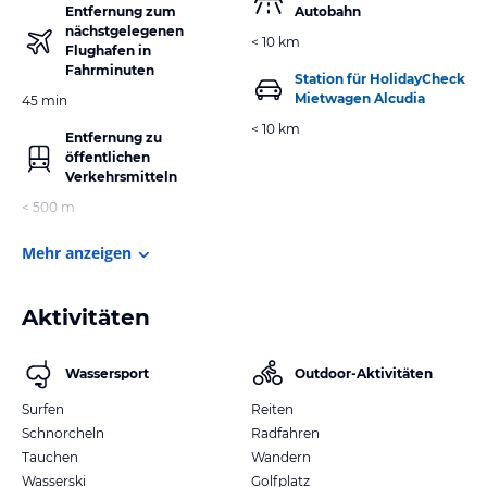
Entfernung zum
Autobahn
nächstgelegenen
< 10 km
Flughafen in
Fahrminuten
Station für HolidayCheck
Mietwagen Alcudia
45 min
< 10 km
Entfernung zu
öffentlichen
Verkehrsmitteln
< 500 m
Mehr anzeigen
Aktivitäten
Wassersport
Outdoor-Aktivitäten
Surfen
Reiten
Schnorcheln
Radfahren
Tauchen
Wandern
Wasserski
Golfplatz