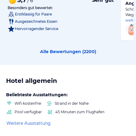
Sehr gut
/ 6
Ange
Besonders gut bewertet:
Schön
Erstklassig für Paare
Weg z
weite
Ausgezeichnetes Essen
Hervorragender Service
Alle Bewertungen (
2200
)
Hotel allgemein
Beliebteste Ausstattungen:
Wifi kostenfrei
Strand in der Nähe
Pool verfügbar
45 Minuten zum Flughafen
Weitere Ausstattung