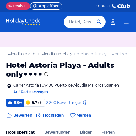
%
Deals
App öffnen
Kontakt
Hotel, Reiseziel
ub
Alcudia Urlaub
Alcudia Hotels
Hotel Astoria Playa - Adults only
Hotel Astoria Playa - Adults
only
Carrer Astoria 1 07400 Puerto de Alcudia Mallorca Spanien
Auf Karte anzeigen
2.200
Bewertungen
98%
5,7
/ 6
Bewerten
Hochladen
Merken
Hotelübersicht
Bewertungen
Bilder
Fragen