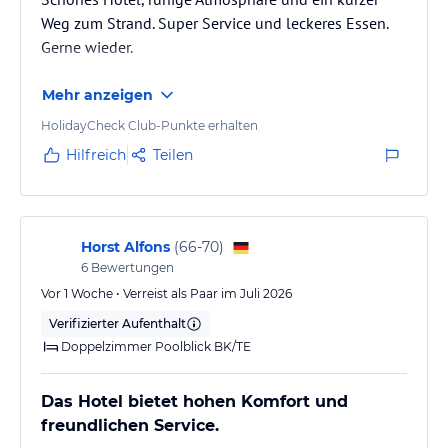
individuellen Buchung an. Buchen Sie beispielsweise das
Weg zum Strand. Super Service und leckeres Essen.
Romantik-Paket und freuen Sie sich auf ein Arrangement aus
Gerne wieder.
Rosenblättern, Wein und Schokolade in Ihrem Hotelzimmer für
einen romantischen Abend zu zweit. Zum Service des Hotels
Mehr anzeigen
gehören außerdem ein Fahrradverleih und eine Autovermietung,
sodass Sie die Umgebung auf eigene Faust erkunden können.
HolidayCheck Club-Punkte erhalten
Hilfreich
Teilen
Hinweis:
Allgemeine und unverbindliche
Hoteliers-/Veranstalter-/Kataloginformationen. Alle Angaben
ohne Gewähr und ohne Prüfung durch HolidayCheck. Bitte
lies vor der Buchung die verbindlichen
Angebotsdetails
des
jeweiligen Veranstalters.
Horst Alfons
(
66-70
)
6
Bewertungen
Vor 1 Woche • Verreist als Paar im Juli 2026
Verifizierter Aufenthalt
Doppelzimmer Poolblick BK/TE
Das Hotel bietet hohen Komfort und
freundlichen Service.