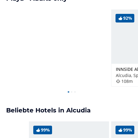
92%
INNSiDE A
Alcudia, S
108m
Beliebte Hotels in Alcudia
99%
99%