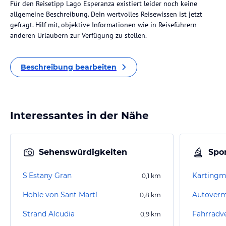
Für den Reisetipp Lago Esperanza existiert leider noch keine
allgemeine Beschreibung. Dein wertvolles Reisewissen ist jetzt
gefragt. Hilf mit, objektive Informationen wie in Reiseführern
anderen Urlaubern zur Verfügung zu stellen.
Beschreibung bearbeiten
Interessantes in der Nähe
Sehenswürdigkeiten
Spor
S'Estany Gran
Kartingm
0,1
km
Höhle von Sant Martí
0,8
km
Strand Alcudia
Fahrradv
0,9
km