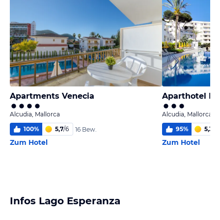
Apartments Venecia
Aparthotel Iv
Alcudia, Mallorca
Alcudia, Mallorca
100
%
5,7
/
6
95
%
5,3
/
6
16 Bew.
Zum Hotel
Zum Hotel
Infos Lago Esperanza