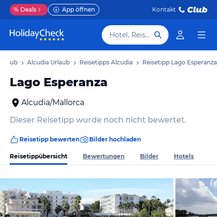
%
Deals
App öffnen
Kontakt
Hotel, Reiseziel
Urlaub
Alcudia Urlaub
Reisetipps Alcudia
Reisetipp Lago Esperanza
Lago Esperanza
Alcudia/Mallorca
Dieser Reisetipp wurde noch nicht bewertet.
Reisetipp bewerten
Bilder hochladen
Reisetippübersicht
Bewertungen
Bilder
Hotels