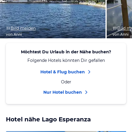
Bild melden
Bild m
von Anni
von Anni
Möchtest Du Urlaub in der Nähe buchen?
Folgende Hotels könnten Dir gefallen
Hotel & Flug buchen
Oder
Nur Hotel buchen
Hotel nähe Lago Esperanza