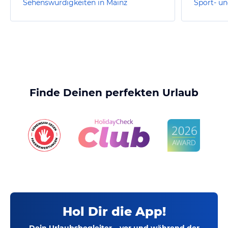
Sehenswürdigkeiten in Mainz
Sport- un
Finde Deinen perfekten Urlaub
Hol Dir die App!