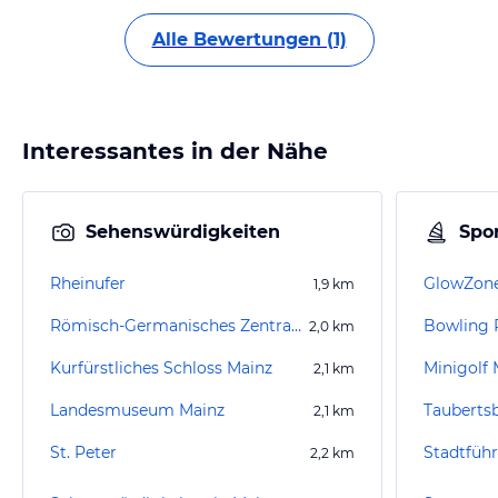
Alle Bewertungen (1)
Interessantes in der Nähe
Sehenswürdigkeiten
Spor
Rheinufer
1,9
km
Römisch-Germanisches Zentralmuseum (geschlossen)
Bowling
2,0
km
Kurfürstliches Schloss Mainz
Minigolf
2,1
km
Landesmuseum Mainz
Tauberts
2,1
km
St. Peter
Stadtfüh
2,2
km