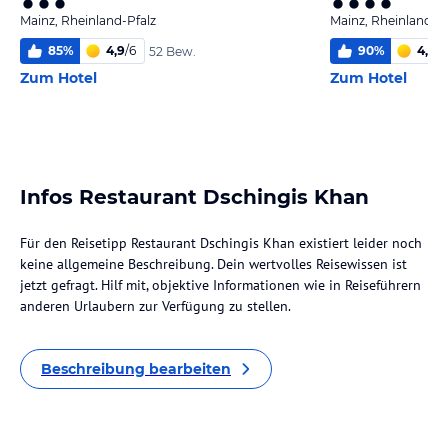
Mainz, Rheinland-Pfalz
Mainz, Rheinland-Pf
85
%
4,9
/
6
90
%
4,8
/
6
52 Bew.
Zum Hotel
Zum Hotel
Infos Restaurant Dschingis Khan
Für den Reisetipp Restaurant Dschingis Khan existiert leider noch
keine allgemeine Beschreibung. Dein wertvolles Reisewissen ist
jetzt gefragt. Hilf mit, objektive Informationen wie in Reiseführern
anderen Urlaubern zur Verfügung zu stellen.
Beschreibung bearbeiten