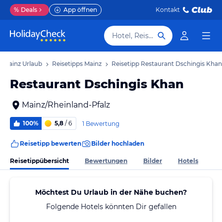
%
Deals
App öffnen
Kontakt
Hotel, Reiseziel
Mainz Urlaub
Reisetipps Mainz
Reisetipp Restaurant Dschingis Khan
Restaurant Dschingis Khan
Mainz/Rheinland-Pfalz
100%
5,8
/ 6
1 Bewertung
Reisetipp bewerten
Bilder hochladen
Reisetippübersicht
Bewertungen
Bilder
Hotels
Möchtest Du Urlaub in der Nähe buchen?
Folgende Hotels könnten Dir gefallen