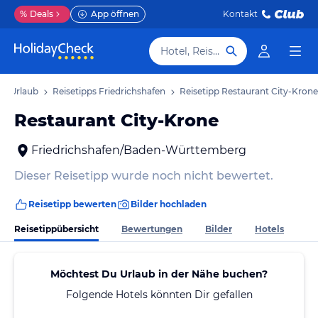
%
Deals
App öffnen
Kontakt
Hotel, Reiseziel
en Urlaub
Reisetipps Friedrichshafen
Reisetipp Restaurant City-Krone
Restaurant City-Krone
Friedrichshafen/Baden-Württemberg
Dieser Reisetipp wurde noch nicht bewertet.
Reisetipp bewerten
Bilder hochladen
Reisetippübersicht
Bewertungen
Bilder
Hotels
Möchtest Du Urlaub in der Nähe buchen?
Folgende Hotels könnten Dir gefallen