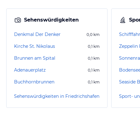
Sehenswürdigkeiten
Spor
Denkmal Der Denker
Schifffah
0,0
km
Kirche St. Nikolaus
Zeppelin
0,1
km
Brunnen am Spital
Sonnenra
0,1
km
Adenauerplatz
Bodensee
0,1
km
Buchhornbrunnen
Seaside 
0,1
km
Sehenswürdigkeiten in Friedrichshafen