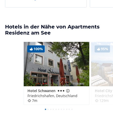
Hotels in der Nähe von Apartments
Residenz am See
100%
95%
Hotel Schwanen
Hotel City
Friedrichshafen, Deutschland
Friedrichs
7m
129m