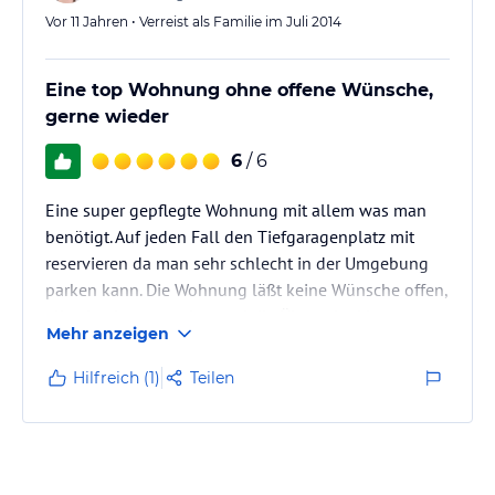
Vor 11 Jahren • Verreist als Familie im Juli 2014
Eine top Wohnung ohne offene Wünsche,
gerne wieder
6
/ 6
Eine super gepflegte Wohnung mit allem was man
benötigt. Auf jeden Fall den Tiefgaragenplatz mit
reservieren da man sehr schlecht in der Umgebung
parken kann. Die Wohnung läßt keine Wünsche offen,
alles ist tip top sauber und die Übergabe klappte
Mehr anzeigen
reibungslos. Ein Lob an die nette Dame. Im
Badezimmer befindet sich sogar eine Waschmaschine.
Hilfreich (1)
Teilen
Aus der Haustüre raus befindet sich direkt gegenüber
eine Bäckerei. Lebensmittel Edeka ca, 10 min zu fuss
entfernt. Shopping :) direkt vor der Türe:) die
Wohnung ist bequem mit…