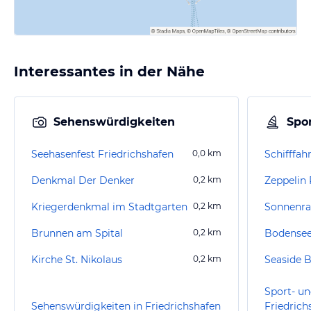
Interessantes in der Nähe
Sehenswürdigkeiten
Spor
Seehasenfest Friedrichshafen
0,0
km
Schifffah
Denkmal Der Denker
0,2
km
Zeppelin
Kriegerdenkmal im Stadtgarten
0,2
km
Sonnenra
Brunnen am Spital
0,2
km
Bodensee
Kirche St. Nikolaus
0,2
km
Seaside 
Sport- un
Sehenswürdigkeiten in Friedrichshafen
Friedrich