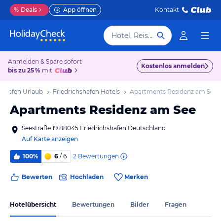
%
Deals
App öffnen
Kontakt
Hotel, Reiseziel
Anmelden & Spare sofort
Kostenlos anmelden
bis zu 25 %
mit
hshafen Urlaub
Friedrichshafen Hotels
Apartments Residenz am See
Apartments Residenz am See
Seestraße 19 88045 Friedrichshafen Deutschland
Auf Karte anzeigen
2
Bewertungen
100%
6
/ 6
Bewerten
Hochladen
Merken
Hotelübersicht
Bewertungen
Bilder
Fragen