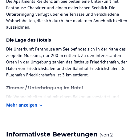
Die Apartments Residenz am See bieten eine Unterkunft mit
Penthouse-Charakter und einem malerischen Seeblick. Die
Unterbringung verfügt über eine Terrasse und verschiedene
Wohneinheiten, die sich durch ihre modernen Annehmlichkeiten
auszeichnen.
Die Lage des Hotels
Die Unterkunft Penthouse am See befindet sich in der Nähe des
Zeppelin Museums, nur 200 m entfernt. Zu den interessanten
Orten in der Umgebung zählen das Rathaus Friedrichshafen, der
Hafen von Friedrichshafen und der Bahnhof Friedrichshafen. Der
Flughafen Friedrichshafen ist 3 km entfernt.
Zimmer / Unterbringung im Hotel
Die Wohneinheiten sind mit einem Balkon ausgestattet und
bieten zudem Seeblick. Zu den Annehmlichkeiten zählen eine
Mehr anzeigen
Waschmaschine, eine voll ausgestattete Küche mit Kühlschrank,
eine Herdplatte sowie ein eigenes Badezimmer mit kostenlosen
Pflegeprodukten und einem Haartrockner.
Informativste Bewertungen
(von
2
Gastronomie im Hotel