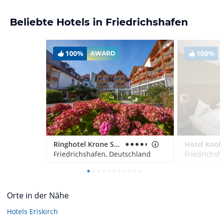
Beliebte Hotels in Friedrichshafen
100%
100%
AWARD
Ringhotel Krone Schnetzenhausen
Hotel Kno
Friedrichshafen, Deutschland
Friedrichs
Orte in der Nähe
Hotels
Eriskirch