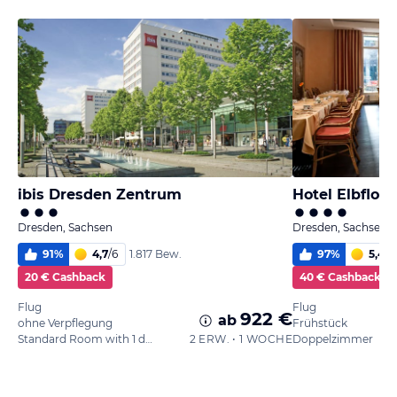
ibis Dresden Zentrum
Hotel Elbflor
Dresden, Sachsen
Dresden, Sachsen
91
%
4,7
/
6
97
%
5,4
/
6
1.817 Bew.
20 € Cashback
40 € Cashback
Flug
Flug
922 €
ab
ohne Verpflegung
Frühstück
Standard Room with 1 double bed 160 x 200 cm
2 ERW. • 1 WOCHE
Doppelzimmer