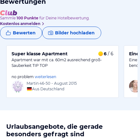
Bewertungen
Sammle
100
Punkte
für Deine Hotelbewertung.
Kostenlos anmelden
Bewerten
Bilder hochladen
Super klasse Apartment
6
/ 6
Eine
Apartment war mit ca. 60m2 ausreichend groß-
Eine 
Sauberkeit TIP TOP
benöt
no problem
weiterlesen
Martin
46-50
•
August 2015
Aus Deutschland
Urlaubsangebote, die gerade
besonders gefragt sind