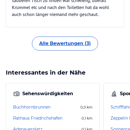
sauberen Tisch zu finden war schwierig, überall
Krümmel etc und nach den Toiletten hat da wohl
auch schon länger niemand mehr geschaut.
Alle Bewertungen (3)
Interessantes in der Nähe
Sehenswürdigkeiten
Spor
Buchhornbrunnen
Schifffah
0,0
km
Rathaus Friedrichshafen
Zeppelin
0,1
km
Adenauerplatz
Sonnenra
0,1
km