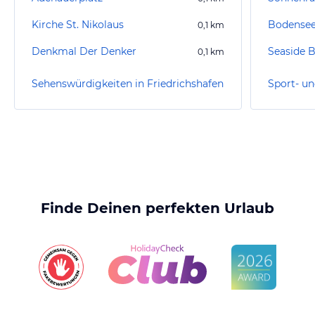
Kirche St. Nikolaus
Bodensee
0,1
km
Denkmal Der Denker
Seaside 
0,1
km
Sehenswürdigkeiten in Friedrichshafen
Finde Deinen perfekten Urlaub