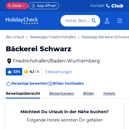
%
Deals
App öffnen
Kontakt
Hotel, Reiseziel
hshafen Urlaub
Reisetipps Friedrichshafen
Reisetipp Bäckerei Schwarz
Bäckerei Schwarz
Friedrichshafen/Baden-Württemberg
33%
4,1
/ 6
3 Bewertungen
Reisetipp bewerten
Bilder hochladen
Reisetippübersicht
Bewertungen
Bilder
Hotels
Möchtest Du Urlaub in der Nähe buchen?
Folgende Hotels könnten Dir gefallen