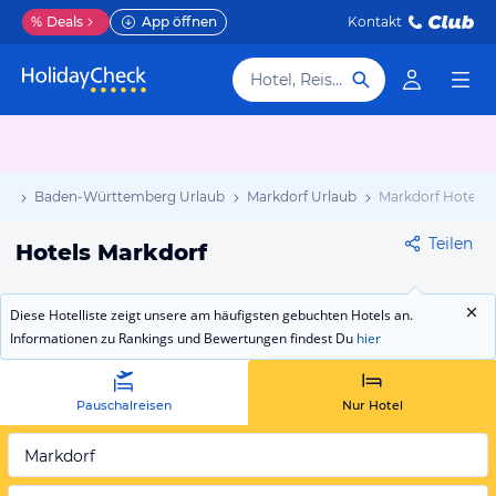
%
Deals
App öffnen
Kontakt
Hotel, Reiseziel
ub
Baden-Württemberg Urlaub
Markdorf Urlaub
Markdorf Hotels
Teilen
Hotels Markdorf
Diese Hotelliste zeigt unsere am häufigsten gebuchten Hotels an.
Informationen zu Rankings und Bewertungen findest Du
hier
Pauschalreisen
Nur Hotel
Markdorf