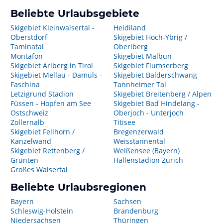
Beliebte Urlaubsgebiete
Skigebiet Kleinwalsertal -
Heidiland
Oberstdorf
Skigebiet Hoch-Ybrig /
Taminatal
Oberiberg
Montafon
Skigebiet Malbun
Skigebiet Arlberg in Tirol
Skigebiet Flumserberg
Skigebiet Mellau - Damüls -
Skigebiet Balderschwang
Faschina
Tannheimer Tal
Letzigrund Stadion
Skigebiet Breitenberg / Alpen
Füssen - Hopfen am See
Skigebiet Bad Hindelang -
Ostschweiz
Oberjoch - Unterjoch
Zollernalb
Titisee
Skigebiet Fellhorn /
Bregenzerwald
Kanzelwand
Weisstannental
Skigebiet Rettenberg /
Weißensee (Bayern)
Grünten
Hallenstadion Zürich
Großes Walsertal
Beliebte Urlaubsregionen
Bayern
Sachsen
Schleswig-Holstein
Brandenburg
Niedersachsen
Thüringen