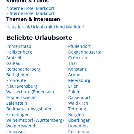
Komfort & Luxus
4 Sterne Hotel Markdorf
3 Sterne Hotel Markdorf
Themen & Interessen
Haustiere & Urlaub mit Hund Markdorf
Beliebte Urlaubsorte
Immenstaad
Pfullendorf
Heiligenberg
Deggenhausertal
Amtzell
Grünkraut
Gaißau
Thal
Rorschacherberg
Konstanz
Bottighofen
Arbon
Fronreute
Meersburg
Neuravensburg
Erlen
Wasserburg (Bodensee)
Salem
Goppertsweiler
Daisendorf
Salenstein
Waldkirch
Bodman-Ludwigshafen
Tettnang
Ermatingen
Bürglen
Wilhelmsdorf (Württemberg)
Überlingen
Wolpertswende
Hohenfels
Illmensee
Reichenau