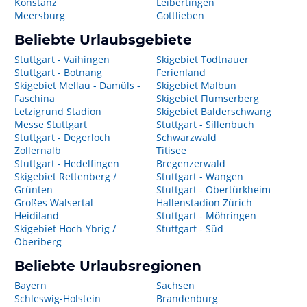
Konstanz
Leibertingen
Meersburg
Gottlieben
Beliebte Urlaubsgebiete
Stuttgart - Vaihingen
Skigebiet Todtnauer
Stuttgart - Botnang
Ferienland
Skigebiet Mellau - Damüls -
Skigebiet Malbun
Faschina
Skigebiet Flumserberg
Letzigrund Stadion
Skigebiet Balderschwang
Messe Stuttgart
Stuttgart - Sillenbuch
Stuttgart - Degerloch
Schwarzwald
Zollernalb
Titisee
Stuttgart - Hedelfingen
Bregenzerwald
Skigebiet Rettenberg /
Stuttgart - Wangen
Grünten
Stuttgart - Obertürkheim
Großes Walsertal
Hallenstadion Zürich
Heidiland
Stuttgart - Möhringen
Skigebiet Hoch-Ybrig /
Stuttgart - Süd
Oberiberg
Beliebte Urlaubsregionen
Bayern
Sachsen
Schleswig-Holstein
Brandenburg