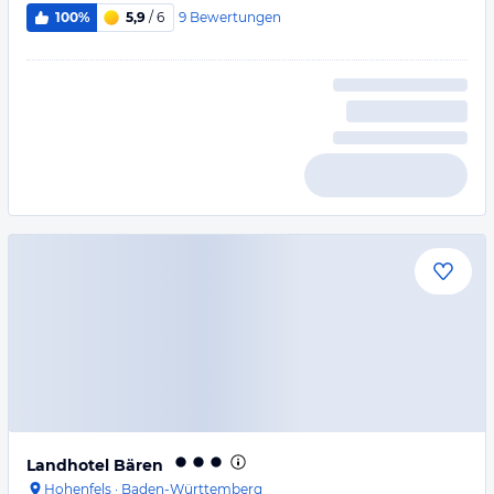
9
Bewertungen
100%
5,9
/ 6
Landhotel Bären
Hohenfels
·
Baden-Württemberg