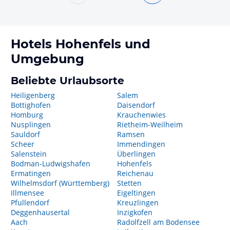
Hotels
Hohenfels
und
Umgebung
Beliebte Urlaubsorte
Heiligenberg
Salem
Bottighofen
Daisendorf
Homburg
Krauchenwies
Nusplingen
Rietheim-Weilheim
Sauldorf
Ramsen
Scheer
Immendingen
Salenstein
Überlingen
Bodman-Ludwigshafen
Hohenfels
Ermatingen
Reichenau
Wilhelmsdorf (Württemberg)
Stetten
Illmensee
Eigeltingen
Pfullendorf
Kreuzlingen
Deggenhausertal
Inzigkofen
Aach
Radolfzell am Bodensee