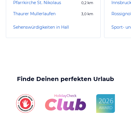
Pfarrkirche St. Nikolaus
Innsbruc
0,2
km
Thaurer Mullerlaufen
Rossigno
3,0
km
Sehenswürdigkeiten in Hall
Sport- un
Finde Deinen perfekten Urlaub