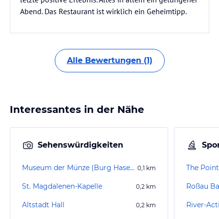
Abend. Das Restaurant ist wirklich ein Geheimtipp.
Alle Bewertungen (1)
Interessantes in der Nähe
Sehenswürdigkeiten
Spor
Museum der Münze (Burg Hasegg)
The Poin
0,1
km
St. Magdalenen-Kapelle
Roßau Ba
0,2
km
Altstadt Hall
River-Act
0,2
km