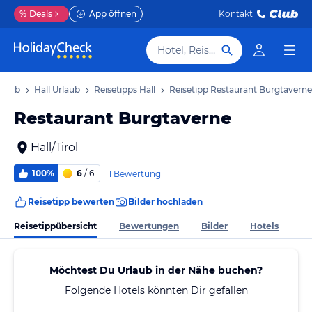
%
Deals
App öffnen
Kontakt
Hotel, Reiseziel
Urlaub
Hall Urlaub
Reisetipps Hall
Reisetipp Restaurant Burgtaverne
Restaurant Burgtaverne
Hall/Tirol
100%
6
/ 6
1 Bewertung
Reisetipp bewerten
Bilder hochladen
Reisetippübersicht
Bewertungen
Bilder
Hotels
Möchtest Du Urlaub in der Nähe buchen?
Folgende Hotels könnten Dir gefallen