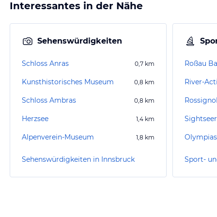
Interessantes in der Nähe
Sehenswürdigkeiten
Spor
Schloss Anras
Roßau Ba
0,7
km
Kunsthistorisches Museum
River-Act
0,8
km
Schloss Ambras
Rossigno
0,8
km
Herzsee
Sightseer
1,4
km
Alpenverein-Museum
Olympias
1,8
km
Sehenswürdigkeiten in Innsbruck