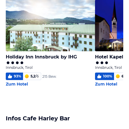
Holiday Inn Innsbruck by IHG
Hotel Kapelle
Innsbruck, Tirol
Innsbruck, Tirol
93
%
5,2
/
6
100
%
6,0
/
215 Bew.
Zum Hotel
Zum Hotel
Infos Cafe Harley Bar