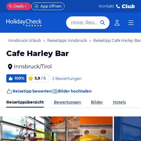
%
Deals
App öffnen
Kontakt
Hotel, Reiseziel
ub
Innsbruck Urlaub
Reisetipps Innsbruck
Reisetipp Cafe Harley Bar
Cafe Harley Bar
Innsbruck/Tirol
100%
5,9
/ 6
2 Bewertungen
Reisetipp bewerten
Bilder hochladen
Reisetippübersicht
Bewertungen
Bilder
Hotels