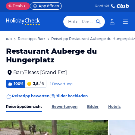
%
Deals
App öffnen
Kontakt
Hotel, Reiseziel
 Urlaub
Reisetipps Barr
Reisetipp Restaurant Auberge du Hungerplatz
Restaurant Auberge du
Hungerplatz
Barr/Elsass [Grand Est]
100%
3,8
/ 6
1 Bewertung
Reisetipp bewerten
Bilder hochladen
Reisetippübersicht
Bewertungen
Bilder
Hotels