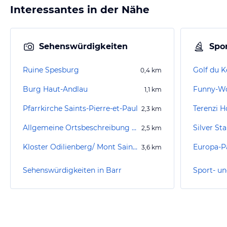
Interessantes in der Nähe
Sehenswürdigkeiten
Spor
Ruine Spesburg
Golf du 
0,4
km
Burg Haut-Andlau
1,1
km
Pfarrkirche Saints-Pierre-et-Paul
Terenzi H
2,3
km
Allgemeine Ortsbeschreibung Andlau
Silver St
2,5
km
Kloster Odilienberg/ Mont Sainte-Odile
Europa-P
3,6
km
Sehenswürdigkeiten in Barr
Sport- un