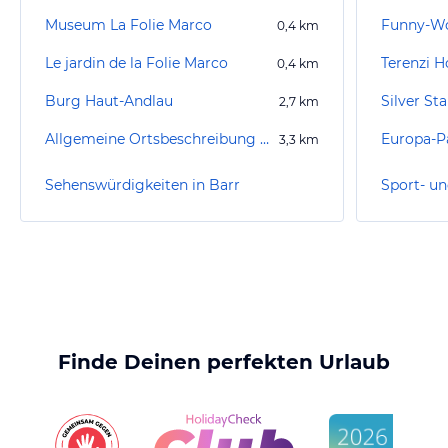
Museum La Folie Marco
0,4
km
Le jardin de la Folie Marco
Terenzi H
0,4
km
Burg Haut-Andlau
Silver St
2,7
km
Allgemeine Ortsbeschreibung Andlau
Europa-P
3,3
km
Sehenswürdigkeiten in Barr
Sport- un
Finde Deinen perfekten Urlaub