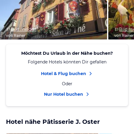
Bild melden
Bild m
von Rainer
von Rainer
Möchtest Du Urlaub in der Nähe buchen?
Folgende Hotels könnten Dir gefallen
Hotel & Flug buchen
Oder
Nur Hotel buchen
Hotel nähe Pâtisserie J. Oster