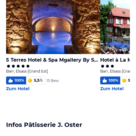
5 Terres Hotel & Spa Mgallery By Sofitel
Hotel à La M
Barr, Elsass [Grand Est]
Barr, Elsass [Grand 
100
%
5,3
/
6
100
%
5,0
/
15 Bew.
Zum Hotel
Zum Hotel
Infos Pâtisserie J. Oster