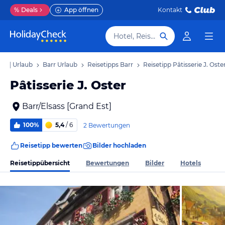
%
Deals
App öffnen
Kontakt
Hotel, Reiseziel
Est] Urlaub
Barr Urlaub
Reisetipps Barr
Reisetipp Pâtisserie J. Oste
Pâtisserie J. Oster
Barr/Elsass [Grand Est]
100%
5,4
/ 6
2 Bewertungen
Reisetipp bewerten
Bilder hochladen
Reisetippübersicht
Bewertungen
Bilder
Hotels