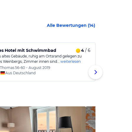
Alle Bewertungen (
14
)
es Hotel mit Schwimmbad
4
/ 6
Schönes, al
 altes Gebäude, ruhig am Ortsrand gelegen zu
Schönes, altes
s Weinbergs; Zimmer innen sind…
weiterlesen
sich vor wie in 
Thomas
56-60
•
August 2019
Jürgen
Aus Deutschland
Aus