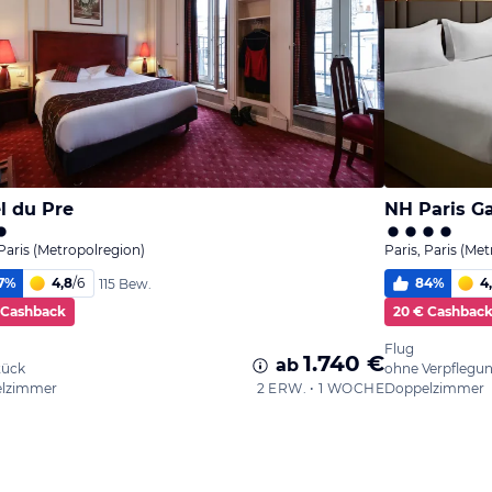
l du Pre
NH Paris Ga
 Paris (Metropolregion)
Paris, Paris (Me
7
%
4,8
/
6
84
%
4
115 Bew.
 Cashback
20 € Cashbac
Flug
1.740 €
ab
tück
ohne Verpflegu
lzimmer
2 ERW. • 1 WOCHE
Doppelzimmer