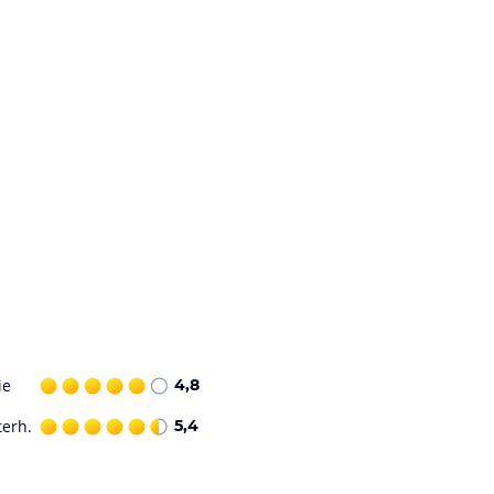
ie
4,8
terh.
5,4