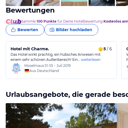
Bewertungen
Sammle
100
Punkte
für Deine Hotelbewertung.
Kostenlos an
Bewerten
Bilder hochladen
Hotel mit Charme.
5
/ 6
Das Hotel wirkt prächtig, ein hübsches Anwesen mit
einem sehr schönen Außenbereich! Ein…
weiterlesen
Moselmaus
51-55
•
Juli 2019
Aus Deutschland
Urlaubsangebote, die gerade bes