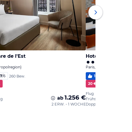
re de l'Est
Hotel Victor Hugo 
tropolregion)
Paris, Paris (Metropolregi
,7
/
6
100
%
5,8
/
6
260 Bew.
130
k
20 € Cashback
Flug
1.256 €
ab
ng
Frühstück
2 ERW. • 1 WOCHE
Doppelzimmer