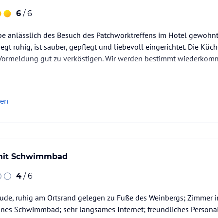
6
/ 6
pe anlässlich des Besuch des Patchworktreffens im Hotel gewohn
iegt ruhig, ist sauber, gepflegt und liebevoll eingerichtet. Die Küc
 Vormeldung gut zu verköstigen. Wir werden bestimmt wiederkomm
len
 mit Schwimmbad
4
/ 6
ude, ruhig am Ortsrand gelegen zu Fuße des Weinbergs; Zimmer in
önes Schwimmbad; sehr langsames Internet; freundliches Personal,