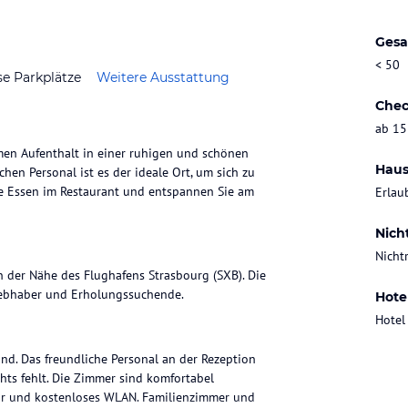
Gesa
< 50
se Parkplätze
Weitere Ausstattung
Chec
ab 15
men Aufenthalt in einer ruhigen und schönen
Haus
n Personal ist es der ideale Ort, um sich zu
e Essen im Restaurant und entspannen Sie am
Erlau
Nich
Nicht
in der Nähe des Flughafens Strasbourg (SXB). Die
liebhaber und Erholungssuchende.
Hote
Hotel
ind. Das freundliche Personal an der Rezeption
hts fehlt. Die Zimmer sind komfortabel
bar und kostenloses WLAN. Familienzimmer und