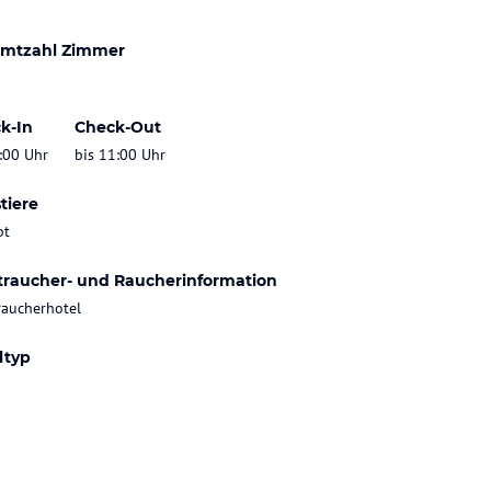
mtzahl Zimmer
k-In
Check-Out
:00 Uhr
bis 11:00 Uhr
tiere
bt
traucher- und Raucherinformation
raucherhotel
ltyp