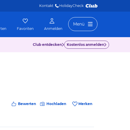
Kontakt
HolidayCheck 
Menü
rten
Favoriten
Anmelden
Club entdecken
Kostenlos anmelden
Bewerten
Hochladen
Merken