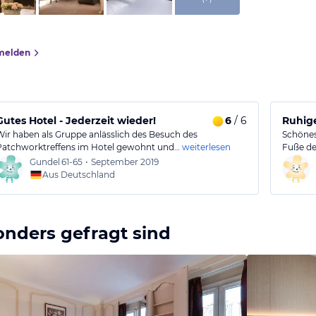
melden
Gutes Hotel - Jederzeit wieder!
6
/ 6
Ruhig
Wir haben als Gruppe anlässlich des Besuch des
Schönes
Patchworktreffens im Hotel gewohnt und…
weiterlesen
Fuße de
Gundel
61-65
•
September 2019
Aus Deutschland
onders gefragt sind