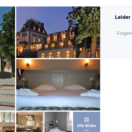
Leider
Folgen
von Expedia
von Expedia
Alle Bilder
(
7
)