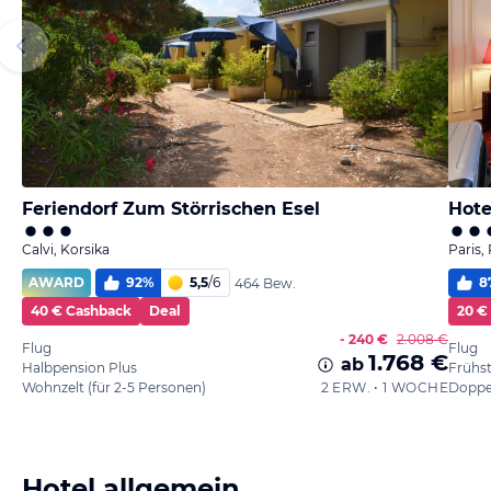
Feriendorf Zum Störrischen Esel
Hote
Calvi, Korsika
Paris,
AWARD
92
%
5,5
/
6
8
464 Bew.
40 € Cashback
Deal
20 €
- 240 €
2.008 €
Flug
Flug
1.768 €
ab
Halbpension Plus
Frühs
Wohnzelt (für 2-5 Personen)
2 ERW. • 1 WOCHE
Doppe
Hotel allgemein