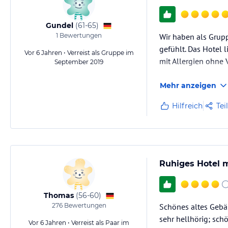
Gundel
(
61-65
)
1
Bewertungen
Wir haben als Grup
gefühlt. Das Hotel l
Vor 6 Jahren • Verreist als Gruppe im
mit Allergien ohne
September 2019
Mehr anzeigen
Hilfreich
Tei
Ruhiges Hotel
Thomas
(
56-60
)
276
Bewertungen
Schönes altes Gebä
sehr hellhörig; sch
Vor 6 Jahren • Verreist als Paar im