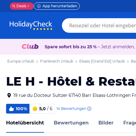
%
Deals
App herunterladen
Spare sofort bis zu 25 %
– Jetzt anmelden,
Europa Urlaub
Frankreich Urlaub
Elsass [Grand Est] Urlaub
Ba
LE H - Hôtel & Rest
19 rue du Docteur Sultzer 67140 Barr Elsass-Lothringen F
100%
5,0
/ 6
14
Bewertungen
Hotelübersicht
Bewertungen
Bilder
Frag