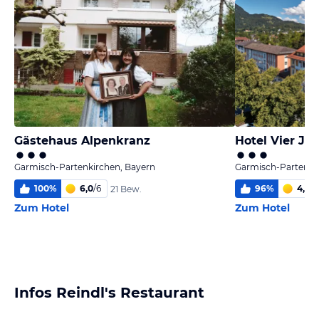
Gästehaus Alpenkranz
Hotel Vier Ja
Garmisch-Partenkirchen, Bayern
Garmisch-Partenki
100
%
6,0
/
6
96
%
4,9
/
6
21 Bew.
Zum Hotel
Zum Hotel
Infos Reindl's Restaurant