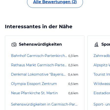
Alle Bewertungen (2)
Interessantes in der Nähe
Sehenswürdigkeiten
Spor
Bahnhof Garmisch-Partenkirchen
Zahnradb
0,3
km
Rathaus Markt Garmisch-Partenkirchen
Alpspitz
0,3
km
Denkmal Lokomotive "Bayerische Zugspitzbahn AG"
0,4
km
Olympia Eissport Zentrum
0,5
km
Neue Pfarrkirche St. Martin
Eisstadio
0,6
km
Sehenswürdigkeiten in Garmisch-Partenkirchen