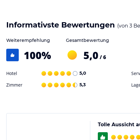
Hinweis:
Verfasst von HolidayCheck mit Hilfe von KI. Alle Angaben 
verbindlichen
Angebotsdetails
des jeweiligen Veranstalters.
Informativste Bewertungen
(von
3
Be
Weiterempfehlung
Gesamtbewertung
100
%
5,0
/ 6
Hotel
5,0
Serv
Zimmer
5,3
Lag
Tolle Aussicht a