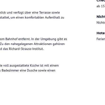
Chec
ab 15
ick und verfügt über eine Terrasse sowie
Nich
estattet, um einen komfortablen Aufenthalt zu
Nicht
Hote
vom Bahnhof entfernt. In der Umgebung gibt es
Feri
. Zu den nahegelegenen Attraktionen gehören
 das Richard-Strauss-Institut.
 voll ausgestattete Küche ist mit einem
as Badezimmer eine Dusche sowie einen
r Fahrradverleih, Skifahren und Wandern. Zudem
r.