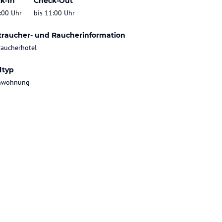
k-In
Check-Out
:00 Uhr
bis 11:00 Uhr
traucher- und Raucherinformation
raucherhotel
ltyp
enwohnung