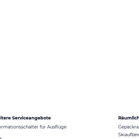
itere Serviceangebote
Räumlic
ormationsschalter für Ausflüge
Gepäckr
Skiaufbe