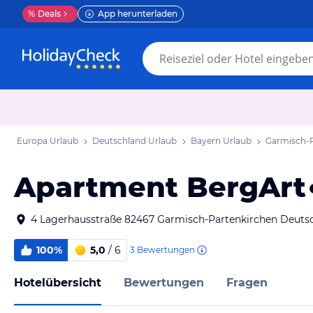
%
Deals
App herunterladen
Europa Urlaub
Deutschland Urlaub
Bayern Urlaub
Garmisch-P
Apartment BergArt
4 Lagerhausstraße 82467 Garmisch-Partenkirchen Deuts
100%
5,0
/ 6
3
Bewertungen
Hotelübersicht
Bewertungen
Fragen