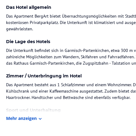
Das Hotel allgemein
Das Apartment BergArt bietet Übernachtungsmöglichkeiten mit Stadtbl
kostenlosen Privatparkplatz. Die Unterkunft ist klimatisiert und ausg
gewährleisten.
Die Lage des Hotels
Die Unterkunft befindet sich in Garmisch-Partenkirchen, etwa 300 m 
zahlreiche Möglichkeiten zum Wandern, Skifahren und Fahrradfahren
das Rathaus Garmisch-Partenkirchen, die Zugspitzbahn - Talstation und
Zimmer / Unterbringung im Hotel
Das Apartment besteht aus 1 Schlafzimmer und einem Wohnzimmer. Die
Kühlschrank und einer Kaffeemaschine ausgestattet. Zudem bietet d
Haartrockner. Handtücher und Bettwäsche sind ebenfalls verfügbar.
Sport und Unterhaltung
Mehr anzeigen
Es stehen verschiedene Freizeitmöglichkeiten zur Verfügung, darunte
gibt es eine Verkaufsstelle für Skipässe und einen Abstellraum für Skie