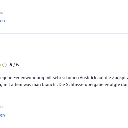
ten
len
5
/ 6
legene Ferienwohnung mit sehr schönen Ausblick auf die Zugspit
g mit allem was man braucht. Die Schlüsselübergabe erfolgte dur
ten
len