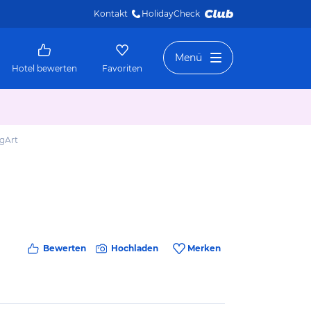
Kontakt
HolidayCheck 
Menü
Hotel bewerten
Favoriten
gArt
Bewerten
Hochladen
Merken