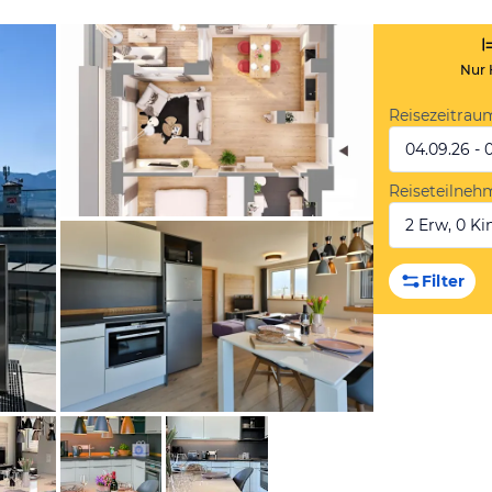
Nur 
Reisezeitrau
04.09.26 - 
Reiseteilneh
2 Erw, 0 Kin
von Booking.com
Filter
von Booking.com