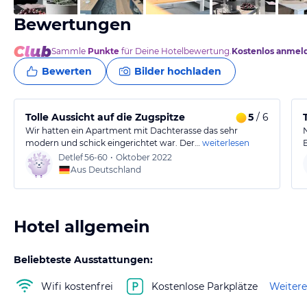
Bewertungen
Sammle
Punkte
für Deine Hotelbewertung.
Kostenlos anmel
Bewerten
Bilder hochladen
Tolle Aussicht auf die Zugspitze
5
/ 6
Wir hatten ein Apartment mit Dachterasse das sehr
modern und schick eingerichtet war. Der…
weiterlesen
Detlef
56-60
•
Oktober 2022
Aus Deutschland
Hotel allgemein
Beliebteste Ausstattungen:
Wifi kostenfrei
Kostenlose Parkplätze
Weitere