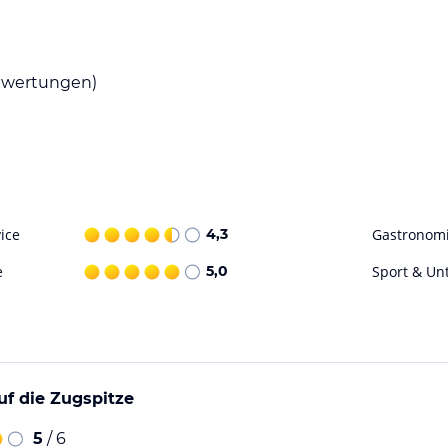
ohne Gewähr. Bitte lies vor der Buchung die
wertungen)
ice
4,3
Gastronom
e
5,0
Sport & Un
uf die Zugspitze
5
/ 6