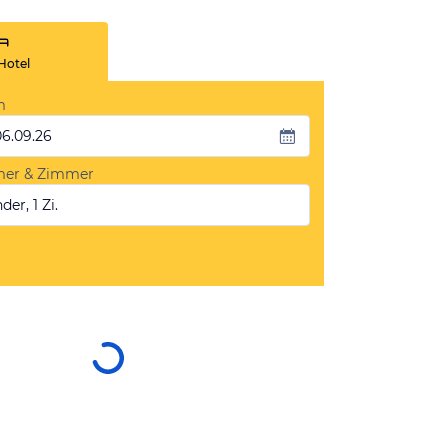
Hotel
m
06.09.26
mer & Zimmer
der, 1 Zi.