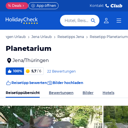
%
Deals
App öffnen
Kontakt
Hotel, Reiseziel
üringen Urlaub
Jena Urlaub
Reisetipps Jena
Reisetipp Planetarium
Planetarium
Jena/Thüringen
100%
5,7
/ 6
22 Bewertungen
Reisetipp bewerten
Bilder hochladen
Reisetippübersicht
Bewertungen
Bilder
Hotels