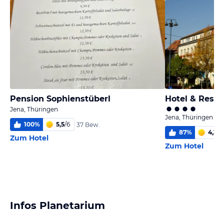
Pension Sophienstüberl
Hotel & Resta
Jena, Thüringen
Jena, Thüringen
100
%
5,5
/
6
37 Bew.
87
%
4,3
/
6
Zum Hotel
Zum Hotel
Infos Planetarium