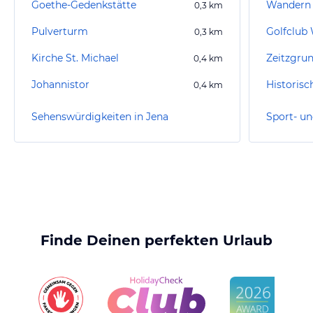
Goethe-Gedenkstätte
Wandern 
0,3
km
Pulverturm
Golfclub 
0,3
km
Kirche St. Michael
Zeitzgru
0,4
km
Johannistor
0,4
km
Sehenswürdigkeiten in Jena
Sport- un
Finde Deinen perfekten Urlaub