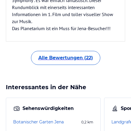
Symphony". Es war einfach fantastisch. Dieser
Rundumblick mit einerseits interessanten
Informationen im 1. Film und toller visueller Show
zur Musik.
Das Planetarium ist ein Muss für Jena-Besucher!!!
Alle Bewertungen (22)
Interessantes in der Nähe
Sehenswürdigkeiten
Spor
Botanischer Garten Jena
Landgraf
0,2
km