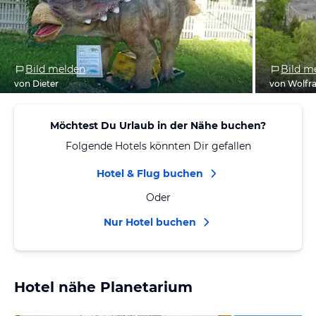
Bild melden
Bild m
von Dieter
von Wolfr
Möchtest Du Urlaub in der Nähe buchen?
Folgende Hotels könnten Dir gefallen
Hotel & Flug buchen
Oder
Nur Hotel buchen
Hotel nähe Planetarium