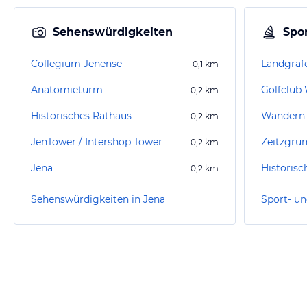
Sehenswürdigkeiten
Spor
Collegium Jenense
Landgraf
0,1
km
Anatomieturm
Golfclub 
0,2
km
Historisches Rathaus
Wandern 
0,2
km
JenTower / Intershop Tower
Zeitzgru
0,2
km
Jena
0,2
km
Sehenswürdigkeiten in Jena
Sport- un