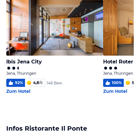
Ibis Jena City
Hotel Roter H
Jena, Thüringen
Jena, Thüringen
92
%
4,8
/
6
100
%
5,5
/
148 Bew.
Zum Hotel
Zum Hotel
Infos Ristorante Il Ponte