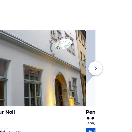
r Noll
Pension Artem Or
Jena, Thüringen
,4
/
6
100
%
6,0
/
6