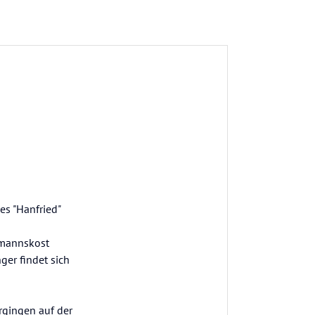
es "Hanfried"
smannskost
er findet sich
rgingen auf der