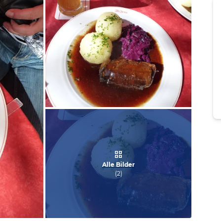
Bild melden
von Silke
Alle Bilder
(
2
)