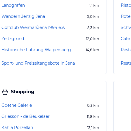
Landgrafen
Risto
1,1
km
Wandern Jenzig Jena
Rote
5,0
km
Golfclub Weimar/Jena 1994 e.V.
Schw
5,3
km
Zeitzgrund
Cafe
12,0
km
Historische Führung Walpersberg
Rest
14,8
km
Sport- und Freizeitangebote in Jena
Rest
Shopping
Goethe Galerie
0,3
km
Griesson - de Beukelaer
11,8
km
Kahla Porzellan
13,1
km