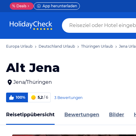
%
Deals
App herunterladen
Europa Urlaub
Deutschland Urlaub
Thüringen Urlaub
Jena Url
Alt Jena
Jena/Thüringen
100%
5,2
/ 6
3 Bewertungen
Reisetippübersicht
Bewertungen
Bilder