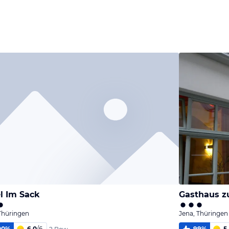
l Im Sack
Gasthaus zu
Thüringen
Jena, Thüringen
00
%
6,0
/
6
99
%
5