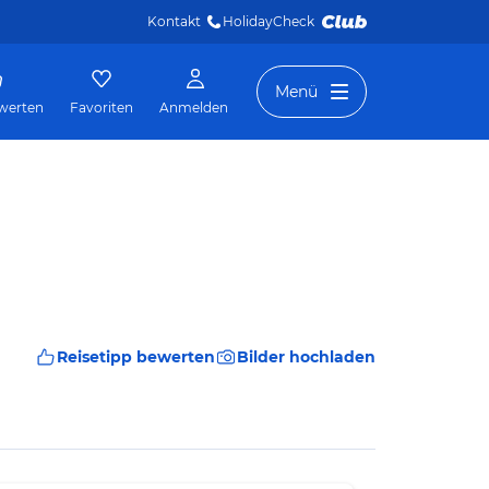
Kontakt
HolidayCheck 
Menü
werten
Favoriten
Anmelden
Reisetipp bewerten
Bilder hochladen