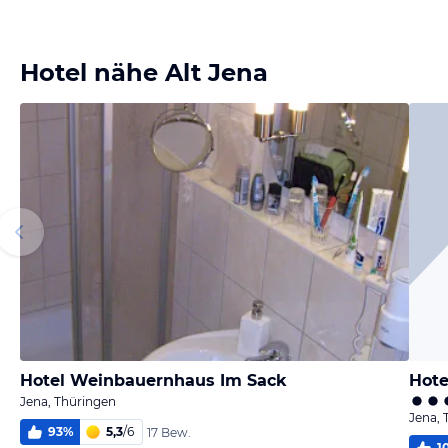
Bild melden
von Silke
Hotel nähe Alt Jena
Hotel Weinbauernhaus Im Sack
Hote
Jena, Thüringen
Jena, 
93
%
5,3
/
6
17 Bew.
1