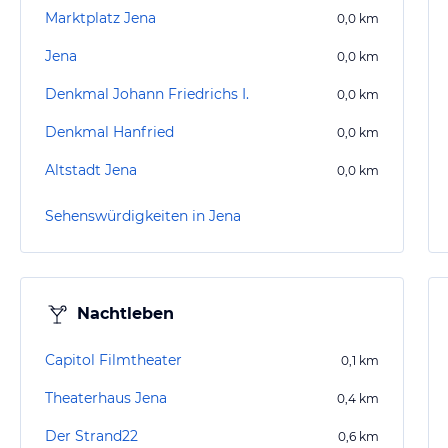
Marktplatz Jena
0,0
km
Jena
0,0
km
Denkmal Johann Friedrichs I.
0,0
km
Denkmal Hanfried
0,0
km
Altstadt Jena
0,0
km
Sehenswürdigkeiten in Jena
Nachtleben
Capitol Filmtheater
0,1
km
Theaterhaus Jena
0,4
km
Der Strand22
0,6
km