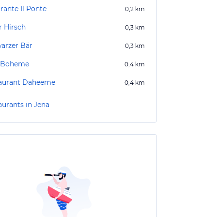
rante Il Ponte
0,2
km
r Hirsch
0,3
km
arzer Bär
0,3
km
 Boheme
0,4
km
aurant Daheeme
0,4
km
aurants in Jena