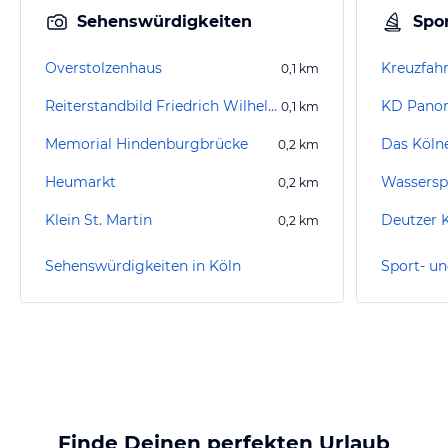
Sehenswürdigkeiten
Spor
Overstolzenhaus
0,1
km
Reiterstandbild Friedrich Wilhelm III.
KD Panor
0,1
km
Memorial Hindenburgbrücke
0,2
km
Heumarkt
Wasserspi
0,2
km
Klein St. Martin
Deutzer 
0,2
km
Sehenswürdigkeiten in Köln
Sport- un
Finde Deinen perfekten Urlaub