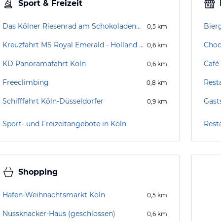
Sport & Freizeit
Das Kölner Riesenrad am Schokoladenmuseum
Bier
0,5
km
Kreuzfahrt MS Royal Emerald - Holland & Belgien
Choc
0,6
km
KD Panoramafahrt Köln
Café
0,6
km
Freeclimbing
Rest
0,8
km
Schifffahrt Köln-Düsseldorfer
Gast
0,9
km
Sport- und Freizeitangebote in Köln
Rest
Shopping
Hafen-Weihnachtsmarkt Köln
0,5
km
Nussknacker-Haus (geschlossen)
0,6
km