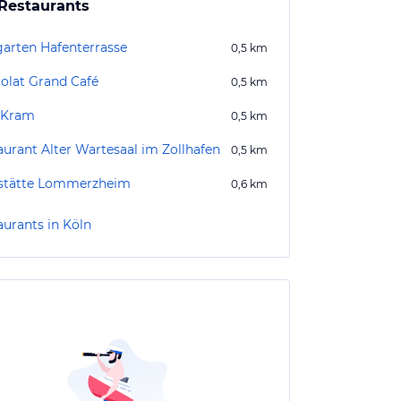
Restaurants
garten Hafenterrasse
0,5
km
olat Grand Café
0,5
km
 Kram
0,5
km
aurant Alter Wartesaal im Zollhafen
0,5
km
stätte Lommerzheim
0,6
km
aurants in Köln