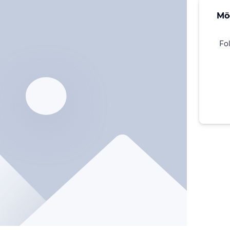
Mö
Fo