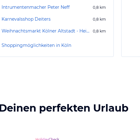
Intrumentenmacher Peter Neff
0,8
km
Karnevalsshop Deiters
0,8
km
Weihnachtsmarkt Kölner Altstadt - Heimat der Heinzel
0,8
km
Shoppingmöglichkeiten in Köln
 Deinen perfekten Urlaub