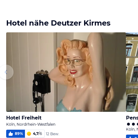
Hotel nähe Deutzer Kirmes
Hotel Freiheit
Pens
Köln, Nordrhein-Westfalen
Köln, 
89
%
4,7
/
6
12 Bew.