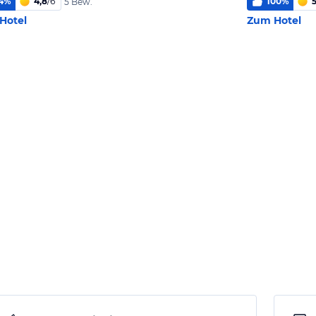
4
%
4,8
/
6
100
%
5
5 Bew.
Hotel
Zum Hotel