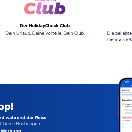
Der HolidayCheck Club
Dein Urlaub. Deine Vorteile. Dein Club.
Die beliebte
mehr als 8
pp!
und während der Reise
f Deine Buchungen
e Werbung