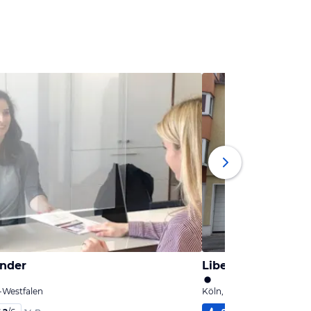
ander
Liberty Hotel Col
-Westfalen
Köln, Nordrhein-Westfale