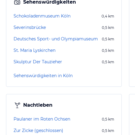
Sehenswürdigkeiten
Schokoladenmuseum Köln
0,4
km
Severinsbrücke
0,5
km
Deutsches Sport- und Olympiamuseum
0,5
km
St. Maria Lyskirchen
0,5
km
Skulptur Der Tauzieher
0,5
km
Sehenswürdigkeiten in Köln
Nachtleben
Paulaner im Roten Ochsen
0,5
km
Zur Zicke (geschlossen)
0,5
km