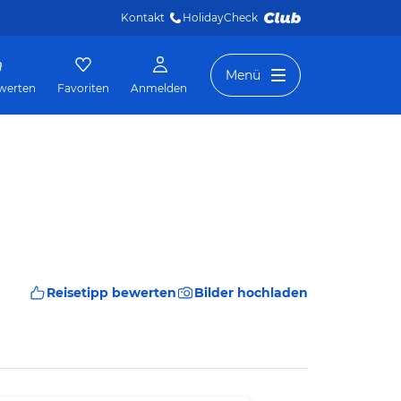
Kontakt
HolidayCheck 
Menü
werten
Favoriten
Anmelden
Reisetipp bewerten
Bilder hochladen