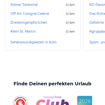
Kölner Totenmal
KD Panor
0,1
km
Off Art Cologne Galerie
0,1
km
Dreikönigenpförtchen
0,1
km
Klein St. Martin
Agrippab
0,1
km
Sehenswürdigkeiten in Köln
Sport- un
Finde Deinen perfekten Urlaub