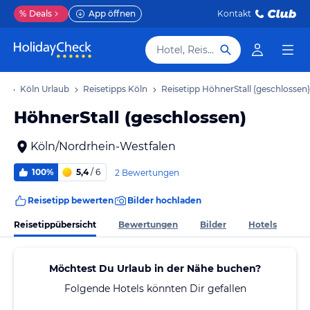
%
Deals
App öffnen
Kontakt
Hotel, Reiseziel
ub
Köln Urlaub
Reisetipps Köln
Reisetipp HöhnerStall (geschlossen)
HöhnerStall (geschlossen)
Köln/Nordrhein-Westfalen
100%
5,4
/ 6
2 Bewertungen
Reisetipp bewerten
Bilder hochladen
Reisetippübersicht
Bewertungen
Bilder
Hotels
Möchtest Du Urlaub in der Nähe buchen?
Folgende Hotels könnten Dir gefallen