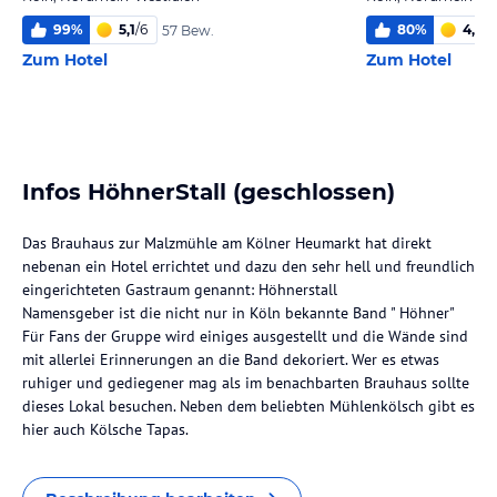
99
%
5,1
/
6
80
%
4,7
/
6
57 Bew.
Zum Hotel
Zum Hotel
Infos HöhnerStall (geschlossen)
Das Brauhaus zur Malzmühle am Kölner Heumarkt hat direkt
nebenan ein Hotel errichtet und dazu den sehr hell und freundlich
eingerichteten Gastraum genannt: Höhnerstall
Namensgeber ist die nicht nur in Köln bekannte Band " Höhner"
Für Fans der Gruppe wird einiges ausgestellt und die Wände sind
mit allerlei Erinnerungen an die Band dekoriert. Wer es etwas
ruhiger und gediegener mag als im benachbarten Brauhaus sollte
dieses Lokal besuchen. Neben dem beliebten Mühlenkölsch gibt es
hier auch Kölsche Tapas.