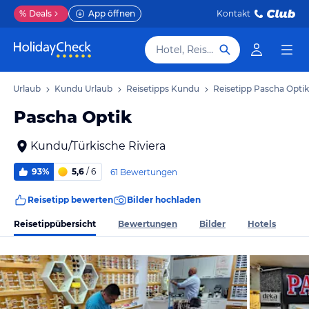
%
Deals
App öffnen
Kontakt
Hotel, Reiseziel
era Urlaub
Kundu Urlaub
Reisetipps Kundu
Reisetipp Pascha Optik
Pascha Optik
Kundu/Türkische Riviera
93%
5,6
/ 6
61 Bewertungen
Reisetipp bewerten
Bilder hochladen
Reisetippübersicht
Bewertungen
Bilder
Hotels