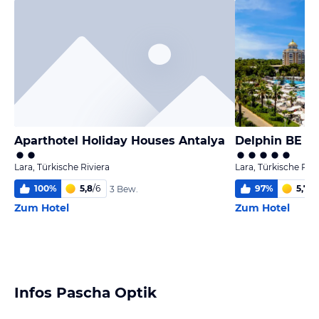
Aparthotel Holiday Houses Antalya
Delphin BE G
Lara, Türkische Riviera
Lara, Türkische Rivi
100
%
5,8
/
6
97
%
5,7
/
6
3 Bew.
Zum Hotel
Zum Hotel
Infos Pascha Optik