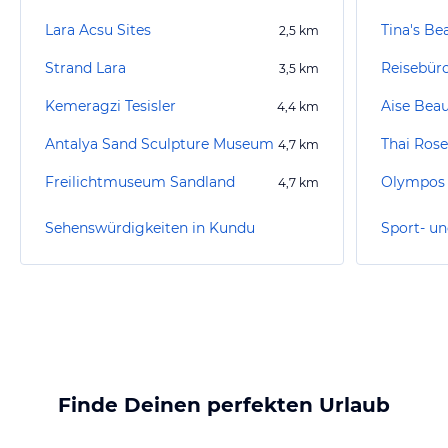
Lara Acsu Sites
Tina's Be
2,5
km
Strand Lara
Reisebür
3,5
km
Kemeragzi Tesisler
Aise Bea
4,4
km
Antalya Sand Sculpture Museum
4,7
km
Freilichtmuseum Sandland
4,7
km
Sehenswürdigkeiten in Kundu
Sport- un
Finde Deinen perfekten Urlaub