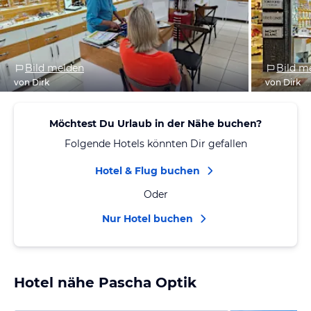
Bild melden
Bild m
von Dirk
von Dirk
Möchtest Du Urlaub in der Nähe buchen?
Folgende Hotels könnten Dir gefallen
Hotel & Flug buchen
Oder
Nur Hotel buchen
Hotel nähe Pascha Optik