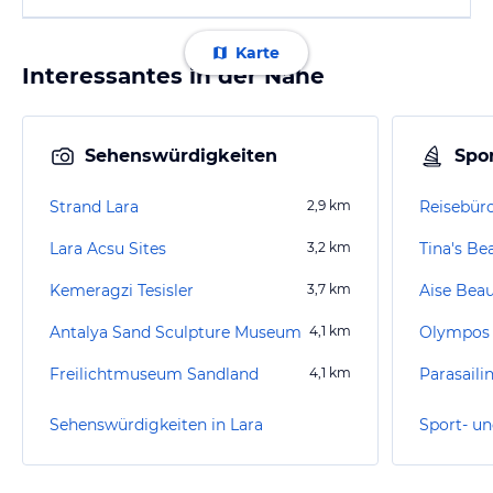
Karte
Interessantes in der Nähe
Sehenswürdigkeiten
Spor
Strand Lara
2,9
km
Reisebür
Lara Acsu Sites
3,2
km
Tina's Be
Kemeragzi Tesisler
3,7
km
Aise Bea
Antalya Sand Sculpture Museum
4,1
km
Freilichtmuseum Sandland
4,1
km
Parasaili
Sehenswürdigkeiten in Lara
Sport- un