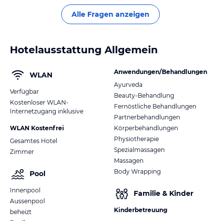
jederzeit gerne zur Verfügung. Mit freundlichen Grüße,
Alle Fragen anzeigen
Nirvana Hotels CRM Abteilung
Hotelausstattung Allgemein
Anwendungen/Behandlungen
WLAN
Ayurveda
Verfügbar
Beauty-Behandlung
Kostenloser WLAN-
Fernöstliche Behandlungen
Internetzugang inklusive
Partnerbehandlungen
WLAN Kostenfrei
Körperbehandlungen
Physiotherapie
Gesamtes Hotel
Spezialmassagen
Zimmer
Massagen
Body Wrapping
Pool
Innenpool
Familie & Kinder
Aussenpool
Kinderbetreuung
beheizt