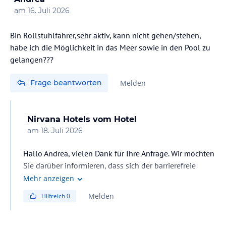
am
16. Juli 2026
Mit freundlichen Grüßen,
Bin Rollstuhlfahrer,sehr aktiv, kann nicht gehen/stehen,
habe ich die Möglichkeit in das Meer sowie in den Pool zu
gelangen???
Frage beantworten
Melden
Nirvana Hotels
vom Hotel
am
18. Juli 2026
Hallo Andrea, vielen Dank für Ihre Anfrage. Wir möchten
Sie darüber informieren, dass sich der barrierefreie
Poollift in unserem Hotel ausschließlich am Relax-Pool
Mehr anzeigen
befindet. Leider verfügen wir derzeit über keinen
Melden
Hilfreich
0
barrierefreien Zugang zum Meer bzw. keinen Lift für den
Zugang zum Meer. Sollten Sie weitere Fragen haben
oder Unterstützung benötigen, stehen wir Ihnen