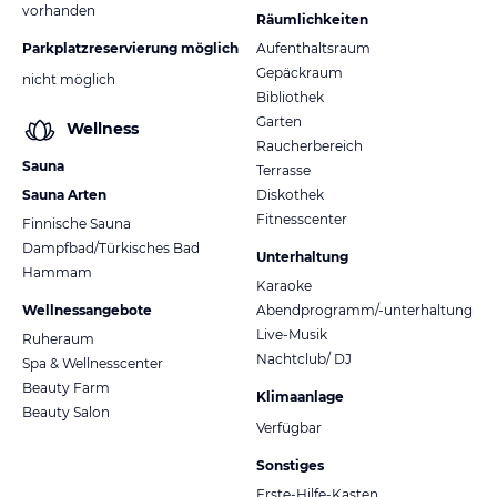
vorhanden
Räumlichkeiten
Parkplatzreservierung möglich
Aufenthaltsraum
Gepäckraum
nicht möglich
Bibliothek
Garten
Wellness
Raucherbereich
Sauna
Terrasse
Sauna Arten
Diskothek
Fitnesscenter
Finnische Sauna
Dampfbad/Türkisches Bad
Unterhaltung
Hammam
Karaoke
Wellnessangebote
Abendprogramm/-unterhaltung
Live-Musik
Ruheraum
Nachtclub/ DJ
Spa & Wellnesscenter
Beauty Farm
Klimaanlage
Beauty Salon
Verfügbar
Sonstiges
Erste-Hilfe-Kasten