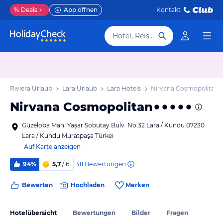
%
Deals
App öffnen
Kontakt
Hotel, Reiseziel
che Riviera Urlaub
Lara Urlaub
Lara Hotels
Nirvana Cosmopolitan
Nirvana Cosmopolitan
Güzeloba Mah. Yaşar Sobutay Bulv. No:32 Lara / Kundu 07230
Lara / Kundu Muratpaşa Türkei
Auf Karte anzeigen
311
Bewertungen
94%
5,7
/ 6
Bewerten
Hochladen
Merken
Hotelübersicht
Bewertungen
Bilder
Fragen