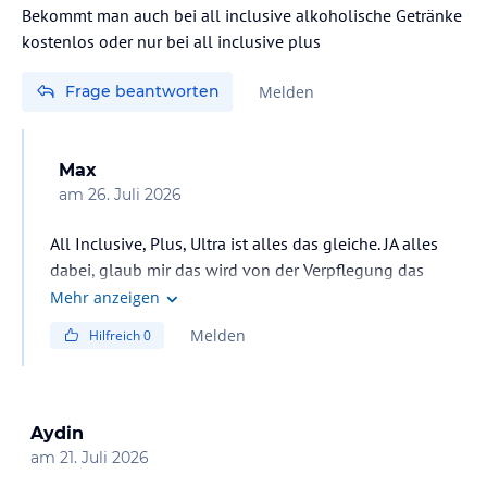
Bekommt man auch bei all inclusive alkoholische Getränke
kostenlos oder nur bei all inclusive plus
Frage beantworten
Melden
Max
am
26. Juli 2026
All Inclusive, Plus, Ultra ist alles das gleiche. JA alles
dabei, glaub mir das wird von der Verpflegung das
beste sein was du je in der Türkei gesehen hast.
Mehr anzeigen
Melden
Hilfreich
0
Aydin
am
21. Juli 2026