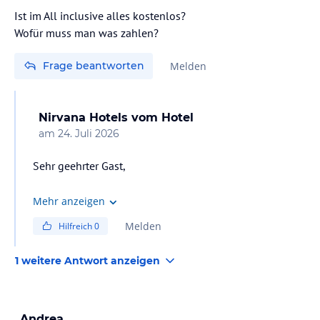
Ist im All inclusive alles kostenlos?
Wofür muss man was zahlen?
Frage beantworten
Melden
Nirvana Hotels
vom Hotel
am
24. Juli 2026
Sehr geehrter Gast,
vielen Dank für Ihre Nachricht.
Mehr anzeigen
Melden
Hilfreich
0
Um Ihnen detaillierte und genaue Informationen zu
den in Ihrem Aufenthalt enthaltenen Leistungen und
1 weitere Antwort anzeigen
eventuellen Zusatzleistungen zukommen zu lassen,
bitten wir Sie, uns über unsere geschäftliche E-Mail-
Adresse zu kontaktieren.
Andrea