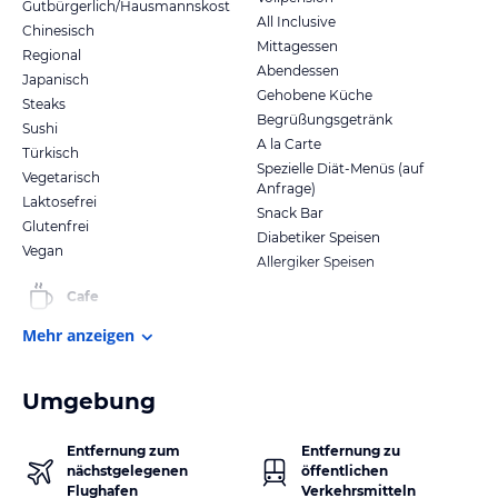
Gutbürgerlich/Hausmannskost
All Inclusive
Chinesisch
Mittagessen
Regional
Abendessen
Japanisch
Gehobene Küche
Steaks
Begrüßungsgetränk
Sushi
A la Carte
Türkisch
Spezielle Diät-Menüs (auf
Vegetarisch
Anfrage)
Laktosefrei
Snack Bar
Glutenfrei
Diabetiker Speisen
Vegan
Allergiker Speisen
Cafe
Mehr anzeigen
Umgebung
Entfernung zum
Entfernung zu
nächstgelegenen
öffentlichen
Flughafen
Verkehrsmitteln