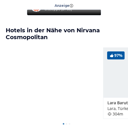
“
Top Hotel
”
Anzeige
Giuseppe
(
51-55
)
Hotels in der Nähe von Nirvana
Cosmopolitan
97%
Lara, Türke
304m