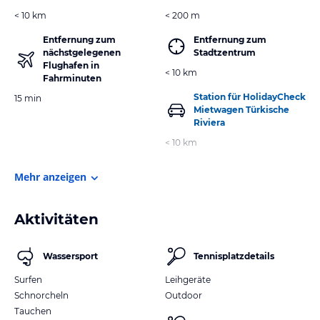
< 10 km
< 200 m
Entfernung zum
Entfernung zum
nächstgelegenen
Stadtzentrum
Flughafen in
< 10 km
Fahrminuten
Station für HolidayCheck
15 min
Mietwagen Türkische
Riviera
< 10 km
Mehr anzeigen
Aktivitäten
Wassersport
Tennisplatzdetails
Surfen
Leihgeräte
Schnorcheln
Outdoor
Tauchen