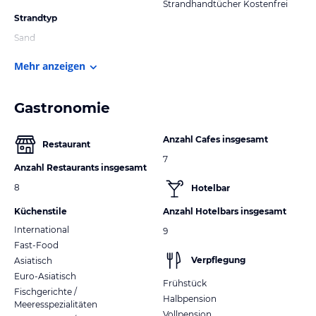
Strandhandtücher Kostenfrei
Strandtyp
Sand
Mehr anzeigen
Gastronomie
Anzahl Cafes insgesamt
Restaurant
7
Anzahl Restaurants insgesamt
8
Hotelbar
Küchenstile
Anzahl Hotelbars insgesamt
International
9
Fast-Food
Verpflegung
Asiatisch
Euro-Asiatisch
Frühstück
Fischgerichte /
Halbpension
Meeresspezialitäten
Vollpension