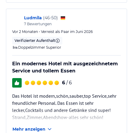
Ziel ist es, dem Urlaub zusätzlichen Komfort zu verleihen, ohne
angenehmen Atmosphäre bei. Überall war eine
seinen natürlichen Fluss zu unterbrechen.
positive Stimmung und ein besonderer Vibe spürbar,
der perfekt zum gesamten Konzept des Hotels…
Ludmila
(
46-50
)
Hinweis:
Allgemeine und unverbindliche
7
Bewertungen
Hoteliers-/Veranstalter-/Kataloginformationen. Alle Angaben
Vor 2 Monaten • Verreist als Paar im Juni 2026
ohne Gewähr und ohne Prüfung durch HolidayCheck. Bitte
lies vor der Buchung die verbindlichen
Angebotsdetails
des
Verifizierter Aufenthalt
jeweiligen Veranstalters.
Doppelzimmer Superior
Ein modernes Hotel mit ausgezeichnetem
Service und tollem Essen
6
/ 6
Das Hotel ist modern,schön,sauber,top Service,sehr
freundlicher Personal. Das Essen ist sehr
lecker,Cocktails und andere Getränke sind super!
Strand,Zimmer,Abendshow-alles sehr schön!
Mehr anzeigen