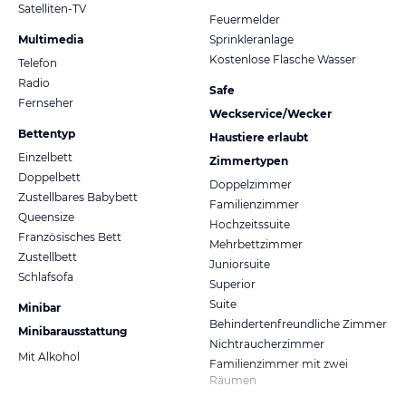
Satelliten-TV
Feuermelder
Multimedia
Sprinkleranlage
Kostenlose Flasche Wasser
Telefon
Radio
Safe
Fernseher
Weckservice/Wecker
Bettentyp
Haustiere erlaubt
Einzelbett
Zimmertypen
Doppelbett
Doppelzimmer
Zustellbares Babybett
Familienzimmer
Queensize
Hochzeitssuite
Französisches Bett
Mehrbettzimmer
Zustellbett
Juniorsuite
Schlafsofa
Superior
Suite
Minibar
Behindertenfreundliche Zimmer
Minibarausstattung
Nichtraucherzimmer
Mit Alkohol
Familienzimmer mit zwei
Räumen