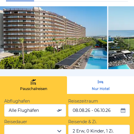
vom Hotelie
Pauschalreisen
Nur Hotel
Abflughafen
Reisezeitraum
Alle Flughäfen
08.08.26 - 06.10.26
Reisedauer
Reisende & Zi.
2 Erw, 0 Kinder, 1 Zi.