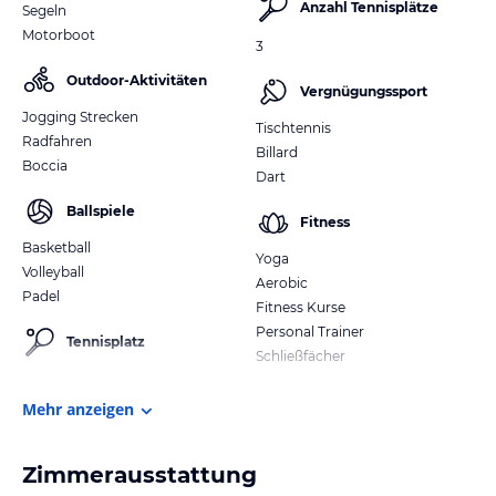
Anzahl Tennisplätze
Segeln
Motorboot
3
Outdoor-Aktivitäten
Vergnügungssport
Jogging Strecken
Tischtennis
Radfahren
Billard
Boccia
Dart
Ballspiele
Fitness
Basketball
Yoga
Volleyball
Aerobic
Padel
Fitness Kurse
Personal Trainer
Tennisplatz
Schließfächer
Mehr anzeigen
Zimmerausstattung