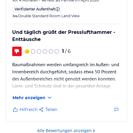
Vor 4 Monaten • Verreist als Familie im April 2026
einem neuen Erlebnis. Mit der hautreinigenden Peeling-
Verifizierter Aufenthalt
Behandlung, der entspannende Schaummassage und dem
Double Standard Room Land View
erfrischenden Schock-Eisbehandlung werden Sie das traditionelle
Hamam genießen.
RUHEZIMMER
Und täglich grüßt der Presslufthammer -
Gönnen Sie sich nach dem hervorragenden Hamam-Erlebnis die
Enttäusche
Erholung in den Ruhezimmern.
SPA SUITE
1
/ 6
In den Spa Suiten mit einer privaten Sauna, einem Dampfbad,
einem Hamam und einem Ruhezimmer, die bis ins kleinste Detail
Baumaßnahmen werden umfangreich im Außen- und
durchdacht und gestaltet wurden, werden Sie sich sehr speziell
Innenbereich durchgeführt, sodass etwa 50 Prozent
und besonders fühlen und ein besonderes Spa-Vergnügen
des Außenbereiches nicht genutzt werden konnten.
erleben.
Lärm- und Schmutz sind in der gesamten Anlage
Das Einzigartige, das den Spa-Genuss zu etwas Besonderem macht,
vorhanden. Klimaanlagen in den Zimmern
sind die auf Sie abgestimmten, speziellen Behandlungen, die
Mehr anzeigen
natürlichen aromatischen Brisen, und das Rauschen des Wassers,
funktionieren nicht. Keinerlei Empathie und keine
besondere Snacks, Massagen mit weltbekannten Markenprodukten
Information durch Hotelverantwortliche. TUI bietet
Hilfreich
Teilen
und Kosmetikbehandlungen werden Sie verwöhnen und Sie
für sieben Tage Baulärm und nicht funktionierende
werden sich wieder belebt fühlen.
Klimaanlage 3,7 Prozent des Reisepreises und
antwortet auf meine Mails mit Standard-Bausteinen.
Alle Bewertungen anzeigen
Hinweis:
Allgemeine und unverbindliche