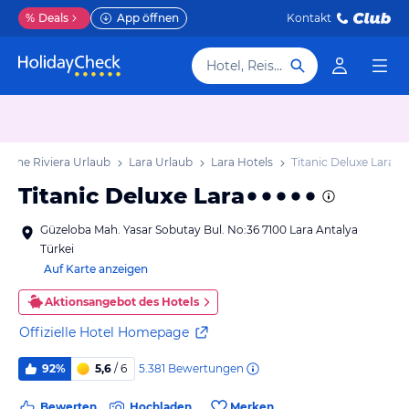
%
Deals
App öffnen
Kontakt
Hotel, Reiseziel
ische Riviera Urlaub
Lara Urlaub
Lara Hotels
Titanic Deluxe Lara
Titanic Deluxe Lara
Güzeloba Mah. Yasar Sobutay Bul. No:36 7100 Lara Antalya
Türkei
Auf Karte anzeigen
Aktionsangebot des Hotels
Offizielle Hotel Homepage
5.381
Bewertungen
92%
5,6
/ 6
Bewerten
Hochladen
Merken