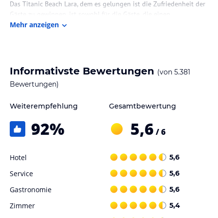
Das Titanic Beach Lara, dem es gelungen ist die Zufriedenheit der
Gäste zu gewinnen, ist sowohl für die Gäste, die einen
angenehmen Urlaub verbringen möchten als auch für
Mehr anzeigen
Geschäftsleute eine unveränderbare Adresse.
Die Lage des Hotels
Das Titanic Beach Lara Hotel, welche sich in Lara und somit an der
Informativste Bewertungen
(von
5.381
schönsten Küste von Antalya befindet, liegt direkt am langen
Bewertungen)
hoteleigenem feinem Sandstrand, 15 km vom Stadtzentrum und
10 km vom Flughafen Antalya entfernt.
Weiterempfehlung
Gesamtbewertung
Zimmer / Unterbringung im Hotel
92
%
5,6
/ 6
Alle Zimmer sind im komfortablen Stil eingerichtet und verfügen
über Telefon, Satellit TV, Musik Kanäle (über TV), Minibar,
Klimaanlage (Zentralregelung), kostenloser elektronischer Safe,
Hotel
5,6
Badezimmer/WC, Telefon, Haartrockner, Balkon/Terasse mit
Service
5,6
Balkonstühlen und Wäscheaufhänger. Die Fussböden sind mit
Teppich belegt und haben ausserdem noch eine komfortable
Gastronomie
5,6
Couch, Kleiderschrank, Arbeitstisch.
Zimmer
5,4
Gastronomie im Hotel