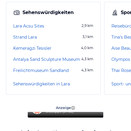
Sehenswürdigkeiten
Spor
Lara Acsu Sites
2,9
km
Reisebür
Strand Lara
3,1
km
Tina's Be
Kemeragzi Tesisler
4,0
km
Aise Bea
Antalya Sand Sculpture Museum
4,3
km
Freilichtmuseum Sandland
4,3
km
Sehenswürdigkeiten in Lara
Sport- un
“
Top Hotel
”
Anzeige
Giuseppe
(
51-55
)