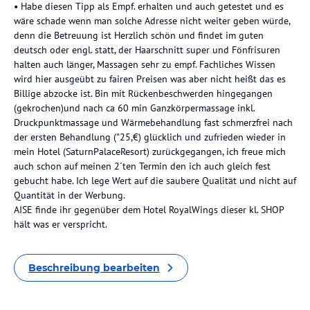
• Habe diesen Tipp als Empf. erhalten und auch getestet und es
wäre schade wenn man solche Adresse nicht weiter geben würde,
denn die Betreuung ist Herzlich schön und findet im guten
deutsch oder engl. statt, der Haarschnitt super und Fönfrisuren
halten auch länger, Massagen sehr zu empf. Fachliches Wissen
wird hier ausgeübt zu fairen Preisen was aber nicht heißt das es
Billige abzocke ist. Bin mit Rückenbeschwerden hingegangen
(gekrochen)und nach ca 60 min Ganzkörpermassage inkl.
Druckpunktmassage und Wärmebehandlung fast schmerzfrei nach
der ersten Behandlung ("25,€) glücklich und zufrieden wieder in
mein Hotel (SaturnPalaceResort) zurückgegangen, ich freue mich
auch schon auf meinen 2´ten Termin den ich auch gleich fest
gebucht habe. Ich lege Wert auf die saubere Qualität und nicht auf
Quantität in der Werbung.
AISE finde ihr gegenüber dem Hotel RoyalWings dieser kl. SHOP
hält was er verspricht.
Beschreibung bearbeiten