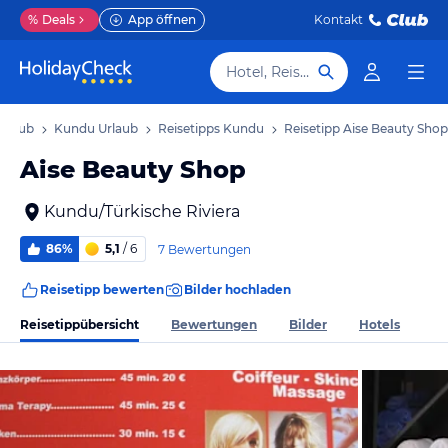
%
Deals
App öffnen
Kontakt
Hotel, Reiseziel
Urlaub
Kundu Urlaub
Reisetipps Kundu
Reisetipp Aise Beauty Shop
Aise Beauty Shop
Kundu/Türkische Riviera
86%
5,1
/ 6
7 Bewertungen
Reisetipp bewerten
Bilder hochladen
Reisetippübersicht
Bewertungen
Bilder
Hotels