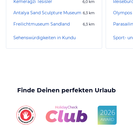
Kemeragzi Tesisler
Reisebür
6,0
km
Antalya Sand Sculpture Museum
6,3
km
Freilichtmuseum Sandland
Parasaili
6,3
km
Sehenswürdigkeiten in Kundu
Sport- un
Finde Deinen perfekten Urlaub