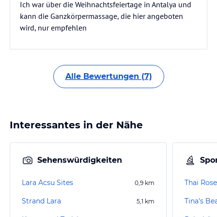
Ich war über die Weihnachtsfeiertage in Antalya und
kann die Ganzkörpermassage, die hier angeboten
wird, nur empfehlen
Alle Bewertungen (7)
Interessantes in der Nähe
Sehenswürdigkeiten
Spor
Lara Acsu Sites
0,9
km
Strand Lara
Tina's Be
5,1
km