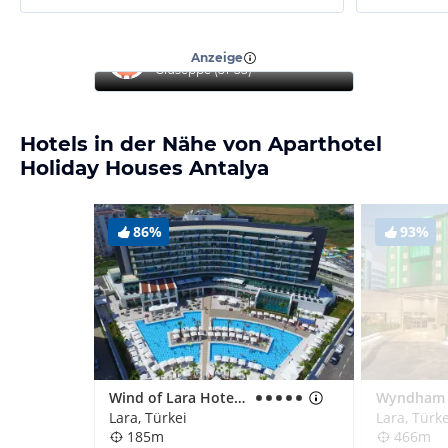
“
Top Hotel
”
Anzeige
Giuseppe
(
51-55
)
Hotels in der Nähe von Aparthotel
Holiday Houses Antalya
86%
93%
Wind of Lara Hotel & Spa
Lara, Türkei
Lara, Türke
185m
466m