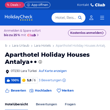
%
Deals
App öffnen
Kontakt
Hotel, Reiseziel
Anmelden & Spare sofort
Kostenlos anmelden
bis zu 25 %
mit
rlaub
Lara Urlaub
Lara Hotels
Aparthotel Holiday Houses Antalya
Aparthotel Holiday Houses
Antalya
07230 Lara Türkei
Auf Karte anzeigen
3
Bewertungen
100%
5,8
/ 6
Bewerten
Hochladen
Merken
Hotelübersicht
Bewertungen
Fragen