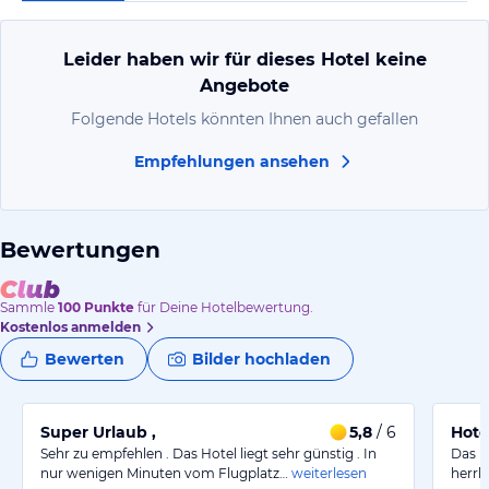
Leider haben wir für dieses Hotel keine
Angebote
Folgende Hotels könnten Ihnen auch gefallen
Empfehlungen ansehen
Bewertungen
Sammle
100
Punkte
für Deine Hotelbewertung.
Kostenlos anmelden
Bewerten
Bilder hochladen
Super Urlaub ,
5,8
/ 6
Hote
Sehr zu empfehlen . Das Hotel liegt sehr günstig . In
Das H
nur wenigen Minuten vom Flugplatz…
weiterlesen
herrli