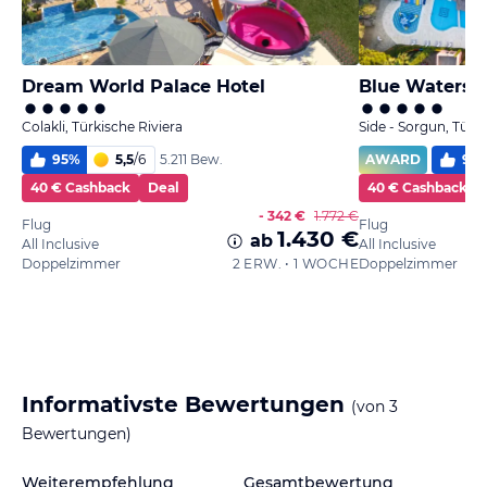
Dream World Palace Hotel
Blue Waters 
Colakli, Türkische Riviera
Side - Sorgun, Türki
95
%
5,5
/
6
AWARD
99
5.211 Bew.
40 € Cashback
Deal
40 € Cashback
- 342 €
1.772 €
Flug
Flug
1.430 €
ab
All Inclusive
All Inclusive
Doppelzimmer
2 ERW. • 1 WOCHE
Doppelzimmer
Informativste Bewertungen
(von
3
Bewertungen)
Weiterempfehlung
Gesamtbewertung