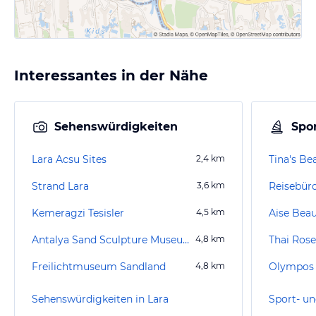
Interessantes in der Nähe
Sehenswürdigkeiten
Spor
Lara Acsu Sites
2,4
km
Tina's Be
Strand Lara
3,6
km
Reisebür
Kemeragzi Tesisler
4,5
km
Aise Bea
Antalya Sand Sculpture Museum
4,8
km
Freilichtmuseum Sandland
4,8
km
Sehenswürdigkeiten in Lara
Sport- un