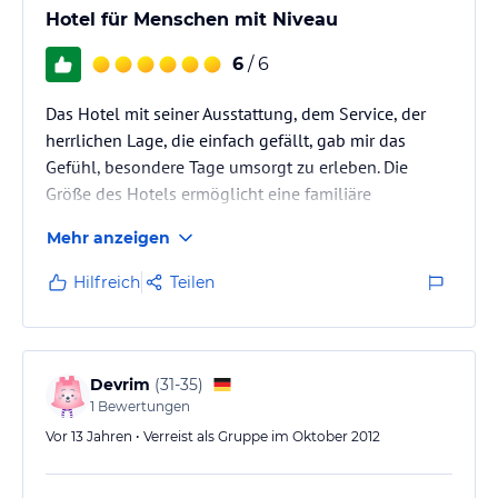
Hotel für Menschen mit Niveau
6
/ 6
Das Hotel mit seiner Ausstattung, dem Service, der
herrlichen Lage, die einfach gefällt, gab mir das
Gefühl, besondere Tage umsorgt zu erleben. Die
Größe des Hotels ermöglicht eine familiäre
Gemütlichkeit und Geborgenheit für meine Person
Mehr anzeigen
und bestimmt für alle Besucher.
Vielen Dank für die schönen Tage.
Hilfreich
Teilen
Gabriele Mark
Devrim
(
31-35
)
1
Bewertungen
Vor 13 Jahren • Verreist als Gruppe im Oktober 2012