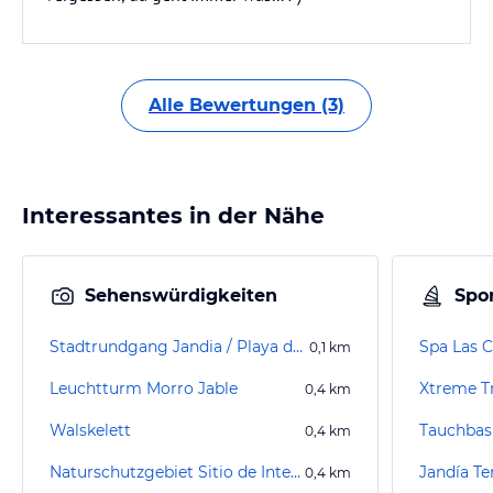
Alle Bewertungen (3)
Interessantes in der Nähe
Sehenswürdigkeiten
Spor
Stadtrundgang Jandia / Playa de Jandia
Spa Las C
0,1
km
Leuchtturm Morro Jable
Xtreme Tr
0,4
km
Walskelett
Tauchbasi
0,4
km
Naturschutzgebiet Sitio de Interés Científico Saladar del Matorral
Jandía Te
0,4
km