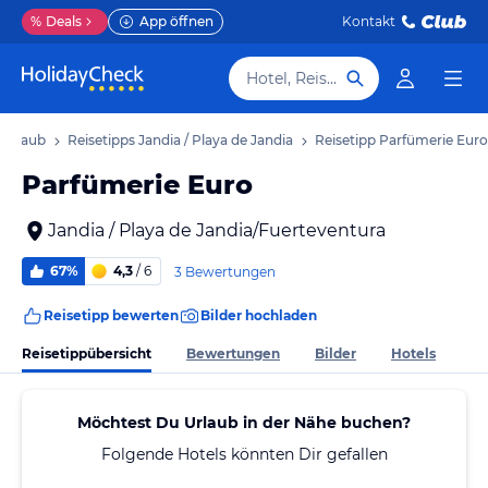
%
Deals
App öffnen
Kontakt
Hotel, Reiseziel
a Urlaub
Reisetipps Jandia / Playa de Jandia
Reisetipp Parfümerie Euro
Parfümerie Euro
Jandia / Playa de Jandia/Fuerteventura
67%
4,3
/ 6
3 Bewertungen
Reisetipp bewerten
Bilder hochladen
Reisetippübersicht
Bewertungen
Bilder
Hotels
Möchtest Du Urlaub in der Nähe buchen?
Folgende Hotels könnten Dir gefallen