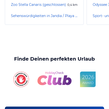
Zoo Stella Canaris (geschlossen)
Odyssee 
0,4
km
Sehenswürdigkeiten in Jandia / Playa de Jandia
Finde Deinen perfekten Urlaub