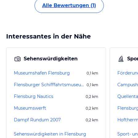
Alle Bewertungen (1)
Interessantes in der Nähe
Sehenswürdigkeiten
Spor
Museumshafen Flensburg
Förderun
0,1
km
Flensburger Schifffahrtsmuseum
Campusha
0,1
km
Flensburg Nautics
Quellenta
0,2
km
Museumswerft
Flensbur
0,2
km
Dampf Rundum 2007
Hofther
0,2
km
Sehenswürdigkeiten in Flensburg