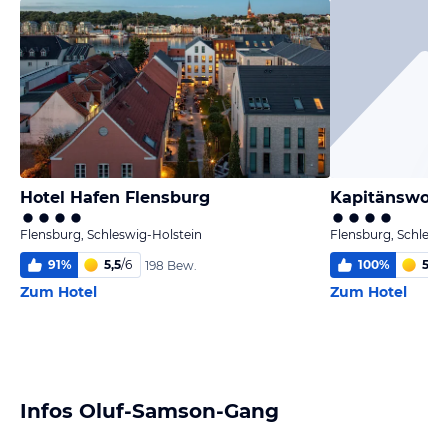
Hotel Hafen Flensburg
Flensburg, Schleswig-Holstein
Flensburg, Schlesw
91
%
5,5
/
6
100
%
5,1
/
6
198 Bew.
Zum Hotel
Zum Hotel
Infos Oluf-Samson-Gang