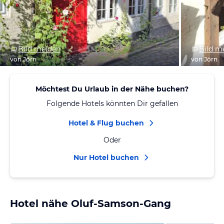
Bild melden
Bild m
von Jörn
von Jörn
Möchtest Du Urlaub in der Nähe buchen?
Folgende Hotels könnten Dir gefallen
Hotel & Flug buchen
Oder
Nur Hotel buchen
Hotel nähe Oluf-Samson-Gang