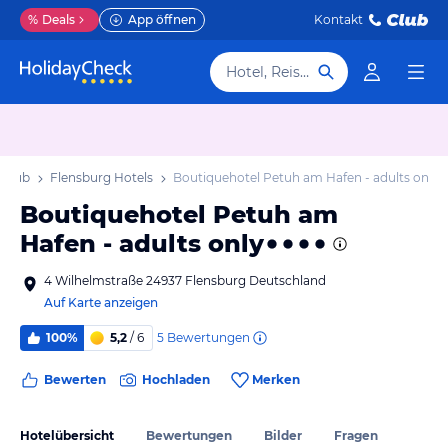
%
Deals
App öffnen
Kontakt
Hotel, Reiseziel
rlaub
Flensburg Hotels
Boutiquehotel Petuh am Hafen - adults only
Boutiquehotel Petuh am
Hafen - adults only
4 Wilhelmstraße 24937 Flensburg Deutschland
Auf Karte anzeigen
5
Bewertungen
100%
5,2
/ 6
Bewerten
Hochladen
Merken
Hotelübersicht
Bewertungen
Bilder
Fragen