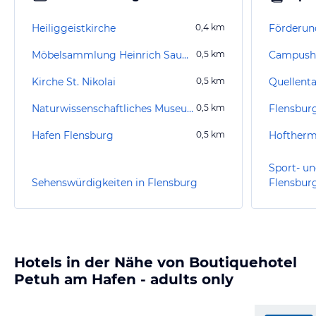
Heiliggeistkirche
0,4
km
Förderun
Möbelsammlung Heinrich Sauermann
0,5
km
Campusha
Kirche St. Nikolai
0,5
km
Quellenta
Naturwissenschaftliches Museum
0,5
km
Flensbur
Hafen Flensburg
0,5
km
Hofther
Sport- un
Sehenswürdigkeiten in Flensburg
Flensbur
Hotels in der Nähe von Boutiquehotel
Petuh am Hafen - adults only