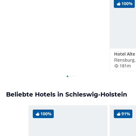
100%
Flensburg
181m
Beliebte Hotels in Schleswig-Holstein
100%
91%