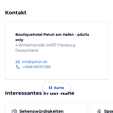
Kontakt
Boutiquehotel Petuh am Hafen - adults
only
4 Wilhelmstraße 24937 Flensburg
Deutschland
info@petuh.de
+4946180707280
Karte
Interessantes in der Nähe
Sehenswürdigkeiten
Spor