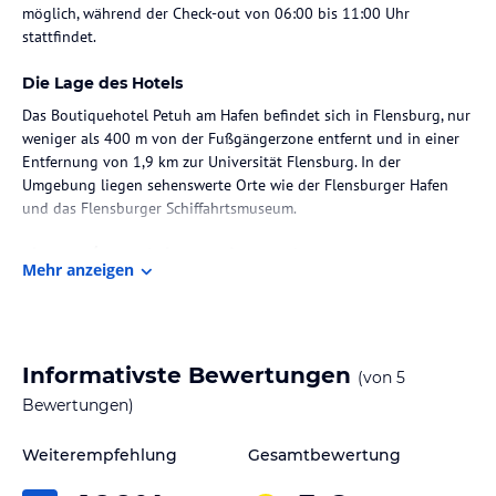
möglich, während der Check-out von 06:00 bis 11:00 Uhr
stattfindet.
Die Lage des Hotels
Das Boutiquehotel Petuh am Hafen befindet sich in Flensburg, nur
weniger als 400 m von der Fußgängerzone entfernt und in einer
Entfernung von 1,9 km zur Universität Flensburg. In der
Umgebung liegen sehenswerte Orte wie der Flensburger Hafen
und das Flensburger Schiffahrtsmuseum.
Zimmer / Unterbringung im Hotel
Mehr anzeigen
Die Zimmer sind mit einem Flachbild-TV und Satellitenkanälen
ausgestattet. Jedes Zimmer verfügt über ein eigenes Badezimmer,
das mit kostenlosen Pflegeprodukten, einem Haartrockner und
einer Dusche versehen ist. Bettwäsche und Handtücher sind
Informativste Bewertungen
(von
5
ebenfalls vorhanden. Allergikerfreundliche Zimmer sind auf
Anfrage verfügbar.
Bewertungen)
Gastronomie im Hotel
Weiterempfehlung
Gesamtbewertung
In der Unterkunft wird ein Buffetfrühstück angeboten, das auch