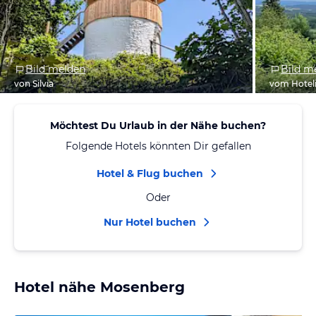
Bild melden
Bild m
von Silvia
vom Hotel
Möchtest Du Urlaub in der Nähe buchen?
Folgende Hotels könnten Dir gefallen
Hotel & Flug buchen
Oder
Nur Hotel buchen
Hotel nähe Mosenberg