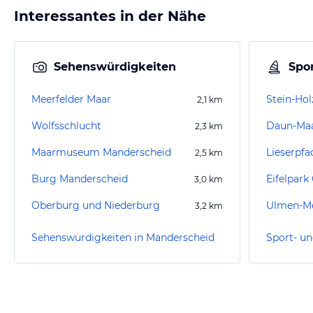
Interessantes in der Nähe
Sehenswürdigkeiten
Spor
Meerfelder Maar
2,1
km
Wolfsschlucht
Daun-Ma
2,3
km
Maarmuseum Manderscheid
Lieserpfa
2,5
km
Burg Manderscheid
Eifelpark
3,0
km
Oberburg und Niederburg
Ulmen-Me
3,2
km
Sehenswürdigkeiten in Manderscheid