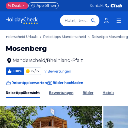
%
Deals
App öffnen
Kontakt
Hotel, Reiseziel
Manderscheid Urlaub
Reisetipps Manderscheid
Reisetipp Mosenberg
Mosenberg
Manderscheid/Rheinland-Pfalz
100%
6
/ 6
7 Bewertungen
Reisetipp bewerten
Bilder hochladen
Reisetippübersicht
Bewertungen
Bilder
Hotels