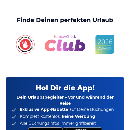
Finde Deinen perfekten Urlaub
Hol Dir die App!
Dein Urlaubsbegleiter – vor und während der
Reise
Exklusive App-Rabatte
auf Deine Buchungen
Komplett kostenlos,
keine Werbung
Alle Buchungsinfos immer griffbereit