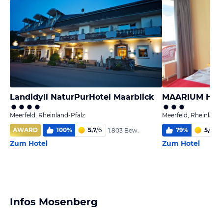
Landidyll NaturPurHotel Maarblick
MAARIUM Hot
Meerfeld, Rheinland-Pfalz
Meerfeld, Rheinland
AWARD
100
%
5,7
/
6
79
%
5,0
/
6
1.803 Bew.
Zum Hotel
Zum Hotel
Infos Mosenberg