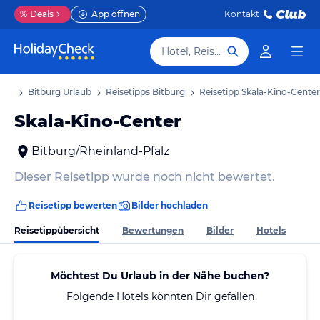
%
Deals
App öffnen
Kontakt
Hotel, Reiseziel
laub
Bitburg Urlaub
Reisetipps Bitburg
Reisetipp Skala-Kino-Center
Skala-Kino-Center
Bitburg/Rheinland-Pfalz
Dieser Reisetipp wurde noch nicht bewertet.
Reisetipp bewerten
Bilder hochladen
Reisetippübersicht
Bewertungen
Bilder
Hotels
Möchtest Du Urlaub in der Nähe buchen?
Folgende Hotels könnten Dir gefallen