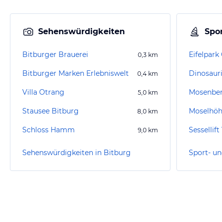
Sehenswürdigkeiten
Spor
Bitburger Brauerei
Eifelpark
0,3
km
Bitburger Marken Erlebniswelt
Dinosauri
0,4
km
Villa Otrang
Mosenbe
5,0
km
Stausee Bitburg
Moselhö
8,0
km
Schloss Hamm
Sessellif
9,0
km
Sehenswürdigkeiten in Bitburg
Sport- un