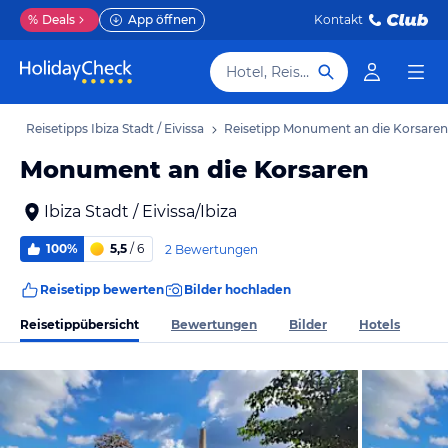
%
Deals
App öffnen
Kontakt
Hotel, Reiseziel
ub
Reisetipps Ibiza Stadt / Eivissa
Reisetipp Monument an die Korsaren
Monument an die Korsaren
Ibiza Stadt / Eivissa/Ibiza
100%
5,5
/ 6
2 Bewertungen
Reisetipp bewerten
Bilder hochladen
Reisetippübersicht
Bewertungen
Bilder
Hotels