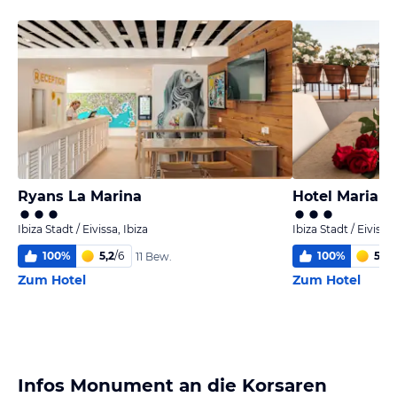
Ryans La Marina
Hotel Mariano
Ibiza Stadt / Eivissa, Ibiza
Ibiza Stadt / Eivissa,
100
%
5,2
/
6
100
%
5,6
/
11 Bew.
Zum Hotel
Zum Hotel
Infos Monument an die Korsaren