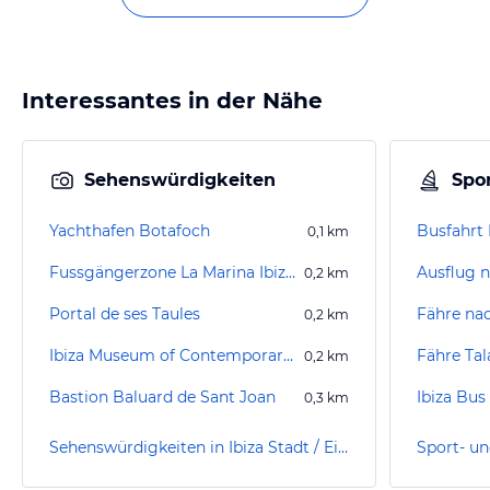
Interessantes in der Nähe
Sehenswürdigkeiten
Spor
Yachthafen Botafoch
Busfahrt 
0,1
km
Fussgängerzone La Marina Ibiza Stadt / Eivissa
Ausflug 
0,2
km
Portal de ses Taules
Fähre na
0,2
km
Ibiza Museum of Contemporary Art
Fähre Tal
0,2
km
Bastion Baluard de Sant Joan
Ibiza Bus
0,3
km
Sehenswürdigkeiten in Ibiza Stadt / Eivissa