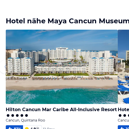
Bild melden
von HolidayCheck Content
Hotel nähe Maya Cancun Museu
Hilton Cancun Mar Caribe All-Inclusive Resort
Hote
Cancun, Quintana Roo
Cancu
83
%
4,9
/
6
1