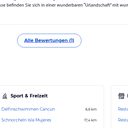
sse befinden Sie sich in einer wunderbaren “Urlandschaft” mit wu
Alle Bewertungen (1)
Sport & Freizeit
Delfinschwimmen Cancun
6,6
km
Schnorcheln Isla Mujeres
Rest
17,4
km