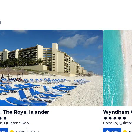
m
l The Royal Islander
n, Quintana Roo
Cancun, Quinta
00
%
5,6
/
6
89
%
4