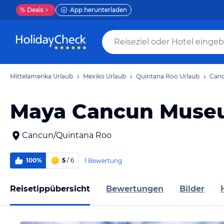
%
Deals
App herunterladen
Mittelamerika Urlaub
Mexiko Urlaub
Quintana Roo Urlaub
Canc
Maya Cancun Mus
Cancun/Quintana Roo
100%
5
/ 6
1 Bewertung
Reisetippübersicht
Bewertungen
Bilder