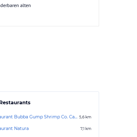
nderbaren alten
Restaurants
Restaurant Bubba Gump Shrimp Co. Cancún
5,6
km
aurant Natura
7,1
km