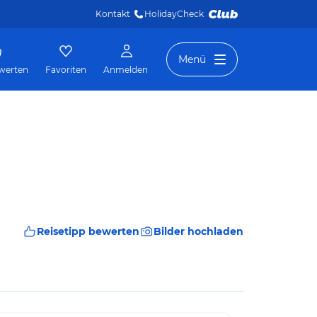
Kontakt
HolidayCheck 
Menü
werten
Favoriten
Anmelden
Reisetipp bewerten
Bilder hochladen