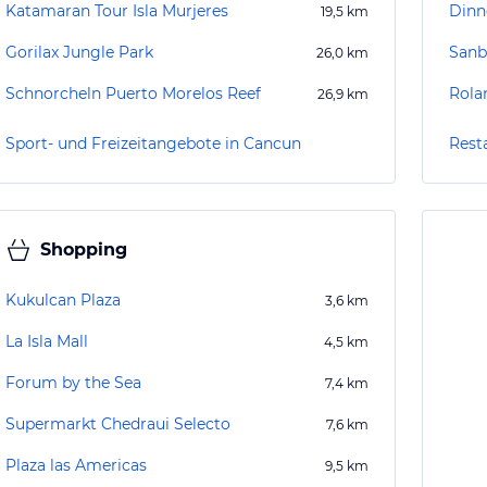
Katamaran Tour Isla Murjeres
Dinn
19,5
km
Gorilax Jungle Park
Sanb
26,0
km
Schnorcheln Puerto Morelos Reef
Rolan
26,9
km
Sport- und Freizeitangebote in Cancun
Rest
Shopping
Kukulcan Plaza
3,6
km
La Isla Mall
4,5
km
Forum by the Sea
7,4
km
Supermarkt Chedraui Selecto
7,6
km
Plaza las Americas
9,5
km