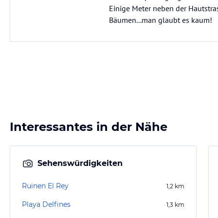
Einige Meter neben der Hautstra
Bäumen...man glaubt es kaum!
Interessantes in der Nähe
Sehenswürdigkeiten
Ruinen El Rey
1,2
km
Playa Delfines
1,3
km