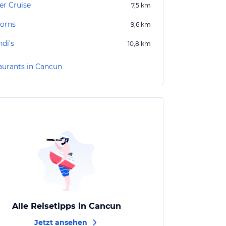
er Cruise
7,5
km
orns
9,6
km
di's
10,8
km
aurants in Cancun
Alle Reisetipps in Cancun
Jetzt ansehen