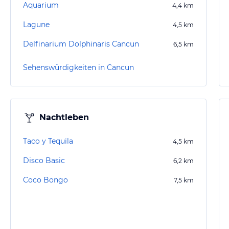
Aquarium
4,4
km
Lagune
4,5
km
Delfinarium Dolphinaris Cancun
6,5
km
Sehenswürdigkeiten in Cancun
Nachtleben
Taco y Tequila
4,5
km
Disco Basic
6,2
km
Coco Bongo
7,5
km