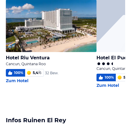
Hotel Riu Ventura
Hotel El Pueb
Cancun, Quintana Roo
Cancun, Quintana 
100
%
5,4
/
6
32 Bew.
100
%
5,0
/
Zum Hotel
Zum Hotel
Infos Ruinen El Rey