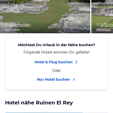
Bild melden
Bild m
von Karin
von Karin
Möchtest Du Urlaub in der Nähe buchen?
Folgende Hotels könnten Dir gefallen
Hotel & Flug buchen
Oder
Nur Hotel buchen
Hotel nähe Ruinen El Rey