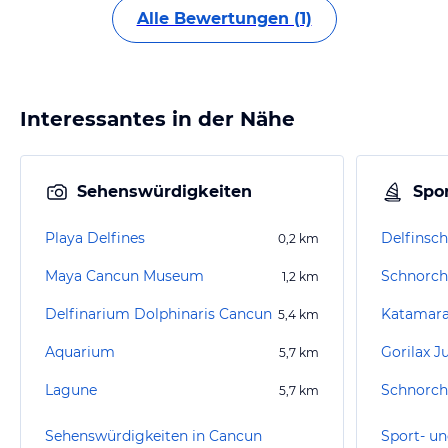
Alle Bewertungen (1)
Interessantes in der Nähe
Sehenswürdigkeiten
Spor
Playa Delfines
Delfins
0,2
km
Maya Cancun Museum
Schnorche
1,2
km
Delfinarium Dolphinaris Cancun
Katamaran
5,4
km
Aquarium
Gorilax J
5,7
km
Lagune
5,7
km
Sehenswürdigkeiten in Cancun
Sport- un