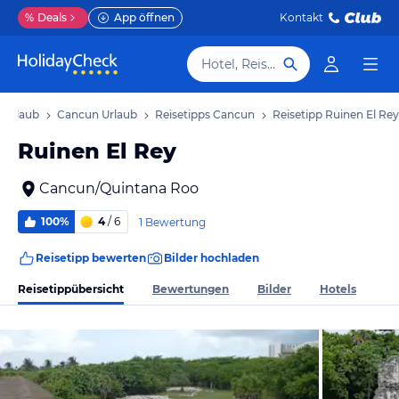
%
Deals
App öffnen
Kontakt
Hotel, Reiseziel
 Urlaub
Cancun Urlaub
Reisetipps Cancun
Reisetipp Ruinen El Rey
Ruinen El Rey
Cancun/Quintana Roo
100%
4
/ 6
1 Bewertung
Reisetipp bewerten
Bilder hochladen
Reisetippübersicht
Bewertungen
Bilder
Hotels