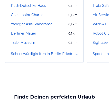
Rudi-Dutschke-Haus
Trabi Safa
0,1
km
Checkpoint Charlie
Air Servi
0,1
km
Yadegar Asisi Panorama
0,1
km
Berliner Mauer
Robot Cit
0,1
km
Trabi Museum
0,1
km
Sehenswürdigkeiten in Berlin-Friedrichshain-Kreuzberg
Finde Deinen perfekten Urlaub