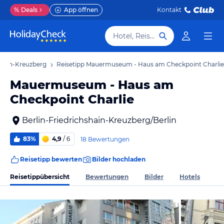
%
Deals
App öffnen
Kontakt
Hotel, Reiseziel
hshain-Kreuzberg
Reisetipp Mauermuseum - Haus am Checkpoint Charlie
Mauermuseum - Haus am
Checkpoint Charlie
Berlin-Friedrichshain-Kreuzberg/Berlin
83%
4,9
/ 6
18 Bewertungen
Reisetipp bewerten
Bilder hochladen
Reisetippübersicht
Bewertungen
Bilder
Hotels