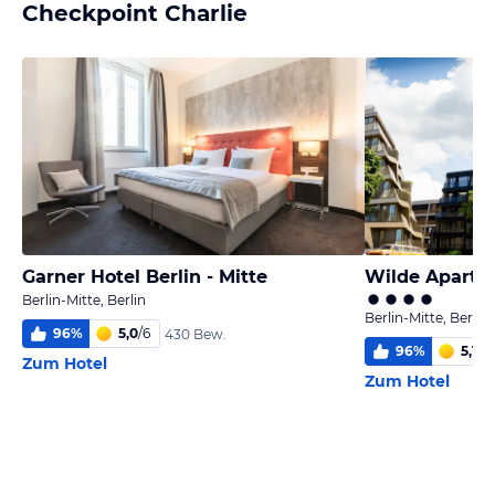
Checkpoint Charlie
Garner Hotel Berlin - Mitte
Berlin-Mitte, Berlin
Berlin-Mitte, Berlin
96
%
5,0
/
6
430 Bew.
96
%
5,1
/
6
Zum Hotel
Zum Hotel