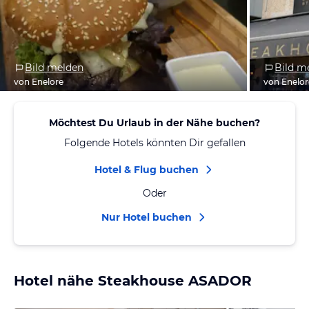
Bild melden
Bild m
von Enelore
von Enelor
Möchtest Du Urlaub in der Nähe buchen?
Folgende Hotels könnten Dir gefallen
Hotel & Flug buchen
Oder
Nur Hotel buchen
Hotel nähe Steakhouse ASADOR