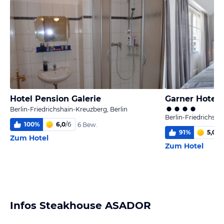
Hotel Pension Galerie
Berlin-Friedrichshain-Kreuzberg, Berlin
Berlin-Friedrichsha
100
%
6,0
/
6
6 Bew.
91
%
5,0
/
6
Zum Hotel
Zum Hotel
Infos Steakhouse ASADOR