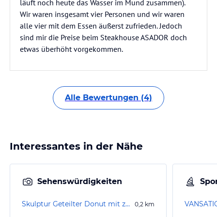
läuft noch heute das Wasser im Mund zusammen).
Wir waren insgesamt vier Personen und wir waren
alle vier mit dem Essen äußerst zufrieden. Jedoch
sind mir die Preise beim Steakhouse ASADOR doch
etwas überhöht vorgekommen.
Alle Bewertungen (4)
Interessantes in der Nähe
Sehenswürdigkeiten
Spor
Skulptur Geteilter Donut mit zwei Bällen
0,2
km