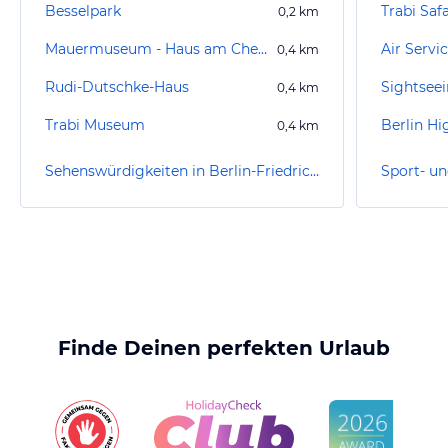
Besselpark
Trabi Safa
0,2
km
Mauermuseum - Haus am Checkpoint Charlie
Air Servi
0,4
km
Rudi-Dutschke-Haus
0,4
km
Trabi Museum
0,4
km
Sehenswürdigkeiten in Berlin-Friedrichshain-Kreuzberg
Finde Deinen perfekten Urlaub