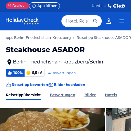
%
Deals
App öffnen
Kontakt
Hotel, Reiseziel
isetipps Berlin-Friedrichshain-Kreuzberg
Reisetipp Steakhouse ASADOR
Steakhouse ASADOR
Berlin-Friedrichshain-Kreuzberg/Berlin
100%
5,5
/ 6
4 Bewertungen
Reisetipp bewerten
Bilder hochladen
Reisetippübersicht
Bewertungen
Bilder
Hotels