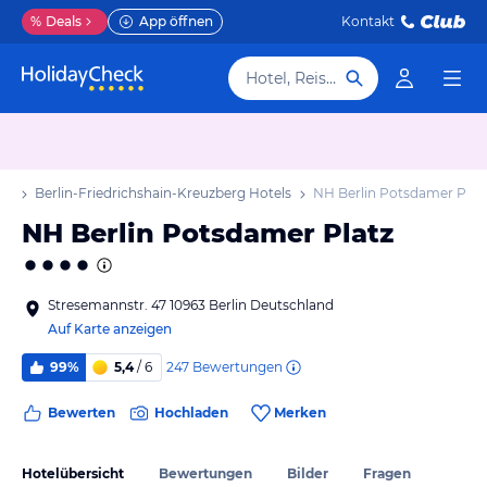
%
Deals
App öffnen
Kontakt
Hotel, Reiseziel
ub
Berlin-Friedrichshain-Kreuzberg Hotels
NH Berlin Potsdamer Plat
NH Berlin Potsdamer Platz
Stresemannstr. 47 10963 Berlin Deutschland
Auf Karte anzeigen
247
Bewertungen
99%
5,4
/ 6
Bewerten
Hochladen
Merken
Hotelübersicht
Bewertungen
Bilder
Fragen