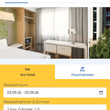
vom Hotelie
Nur Hotel
Pauschalreisen
Reisezeitraum
03.09.26 - 05.09.26
Reiseteilnehmer & Zimmer
2 Erw, 0 Kinder, 1 Zi.