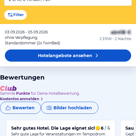
Filter
ab
418 €
03.09.2026 - 05.09.2026
ohne Verpflegung
2 ERW • 2 Nächte
Standardzimmer (2x TwinBed)
Hotelangebote
ansehen
Bewertungen
Sammle
Punkte
für Deine Hotelbewertung.
Kostenlos anmelden
Bewerten
Bilder hochladen
Sehr gutes Hotel. Die Lage eignet sich insbesondere 
6
/ 6
Saub
Sehr gute Lage für Veranstaltungen im Tempodrom.
Gepfl