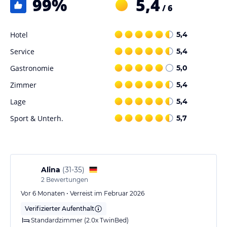
99
%
5,4
/ 6
lies vor der Buchung die verbindlichen
Angebotsdetails
des
jeweiligen Veranstalters.
Hotel
5,4
Service
5,4
Gastronomie
5,0
Zimmer
5,4
Lage
5,4
Sport & Unterh.
5,7
Alina
(
31-35
)
2
Bewertungen
Vor 6 Monaten • Verreist im Februar 2026
Verifizierter Aufenthalt
Standardzimmer (2.0x TwinBed)