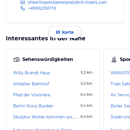
nhberlinpotsdamerplatz@nh-hotels.com
+49302250710
Karte
Interessantes in der Nähe
Sehenswürdigkeiten
Spor
Willy Brandt Haus
0,3
km
Anhalter Bahnhof
0,3
km
Trabi Safa
Pfad der Visionäre
0,4
km
Air Servi
Berlin Story Bunker
0,4
km
Boiler Sa
Skulptur Woher kommen wir, wohin gehen wir
0,4
km