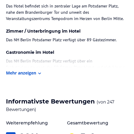
Das Hotel befindet sich in zentraler Lage am Potsdamer Platz,
nahe dem Brandenburger Tor und unweit des
Veranstaltungszentrums Tempodrom im Herzen von Berlin Mitte.
Zimmer / Unterbringung im Hotel
Das NH Berlin Potsdamer Platz verfügt über 89 Gästezimmer.
Gastronomie im Hotel
Das NH Berlin Potsdamer Platz verfügt über ein
Frühstücksrestaurant, das 50 Gästen Platz bietet und sich bis zur
Mehr anzeigen
Bar in der Lobby erstreckt.
Sonstige Einrichtungen und Services
Das Hotel bietet kostenfreien WLAN Internetzugang in der Lobby
Informativste Bewertungen
des Hotels. Zudem ist das Frühstücksbuffet im Übernachtungspreis
(von
247
inbegriffen.
Bewertungen)
Hinweis:
Allgemeine und unverbindliche
Weiterempfehlung
Gesamtbewertung
Hoteliers-/Veranstalter-/Kataloginformationen. Alle Angaben
ohne Gewähr und ohne Prüfung durch HolidayCheck. Bitte