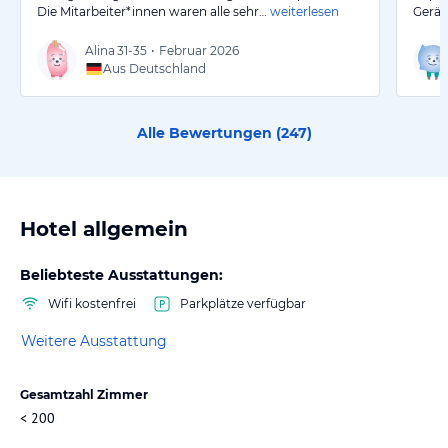
Die Mitarbeiter*innen waren alle sehr…
weiterlesen
Geräu
Alina
31-35
•
Februar 2026
Aus Deutschland
Alle Bewertungen (
247
)
Hotel allgemein
Beliebteste Ausstattungen:
Wifi kostenfrei
Parkplätze verfügbar
Weitere Ausstattung
Gesamtzahl Zimmer
< 200