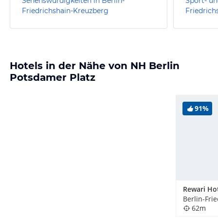
Sehenswürdigkeiten in Berlin-
Sport- un
Friedrichshain-Kreuzberg
Friedrich
Hotels in der Nähe von NH Berlin
Potsdamer Platz
91%
Rewari Hot
62m