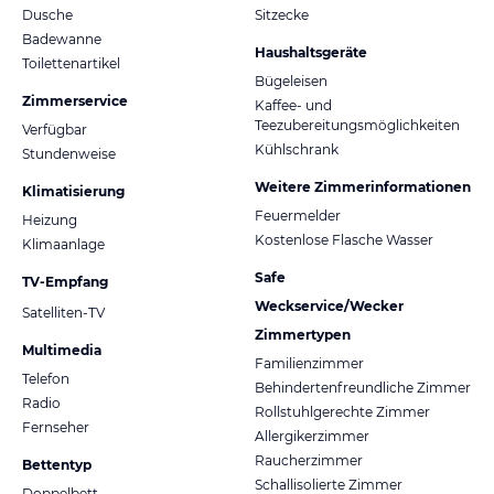
Dusche
Sitzecke
Badewanne
Haushaltsgeräte
Toilettenartikel
Bügeleisen
Zimmerservice
Kaffee- und
Teezubereitungsmöglichkeiten
Verfügbar
Kühlschrank
Stundenweise
Weitere Zimmerinformationen
Klimatisierung
Feuermelder
Heizung
Kostenlose Flasche Wasser
Klimaanlage
Safe
TV-Empfang
Weckservice/Wecker
Satelliten-TV
Zimmertypen
Multimedia
Familienzimmer
Telefon
Behindertenfreundliche Zimmer
Radio
Rollstuhlgerechte Zimmer
Fernseher
Allergikerzimmer
Raucherzimmer
Bettentyp
Schallisolierte Zimmer
Doppelbett