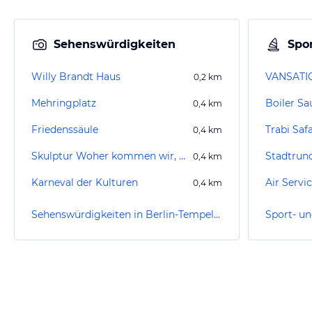
Sehenswürdigkeiten
Spor
Willy Brandt Haus
0,2
km
Mehringplatz
Boiler Sa
0,4
km
Friedenssäule
Trabi Safa
0,4
km
Skulptur Woher kommen wir, wohin gehen wir
0,4
km
Karneval der Kulturen
Air Servi
0,4
km
Sehenswürdigkeiten in Berlin-Tempelhof-Schöneberg