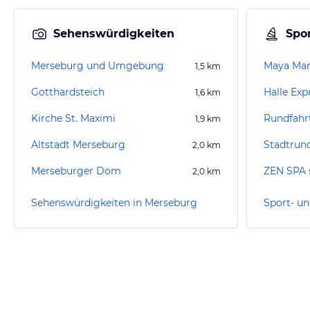
Sehenswürdigkeiten
Spor
Merseburg und Umgebung
Maya Ma
1,5
km
Gotthardsteich
1,6
km
Kirche St. Maximi
1,9
km
Altstadt Merseburg
Stadtrun
2,0
km
Merseburger Dom
ZEN SPA st
2,0
km
Sehenswürdigkeiten in Merseburg