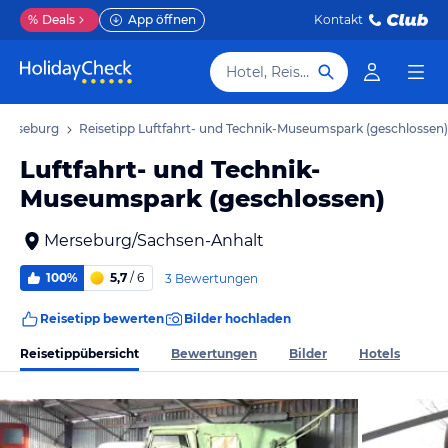
%
Deals
App öffnen
Kontakt
Hotel, Reiseziel
 Merseburg
Reisetipp Luftfahrt- und Technik-Museumspark (geschlossen)
Luftfahrt- und Technik-
Museumspark (geschlossen)
Merseburg/Sachsen-Anhalt
100%
5,7
/ 6
3 Bewertungen
Reisetipp bewerten
Bilder hochladen
Reisetippübersicht
Bewertungen
Bilder
Hotels